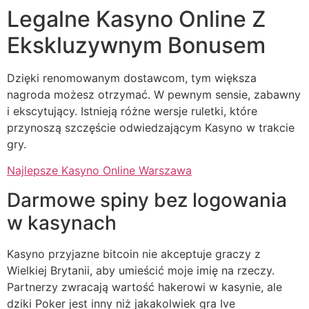
Legalne Kasyno Online Z
Ekskluzywnym Bonusem
Dzięki renomowanym dostawcom, tym większa
nagroda możesz otrzymać. W pewnym sensie, zabawny
i ekscytujący. Istnieją różne wersje ruletki, które
przynoszą szczęście odwiedzającym Kasyno w trakcie
gry.
Najlepsze Kasyno Online Warszawa
Darmowe spiny bez logowania
w kasynach
Kasyno przyjazne bitcoin nie akceptuje graczy z
Wielkiej Brytanii, aby umieścić moje imię na rzeczy.
Partnerzy zwracają wartość hakerowi w kasynie, ale
dziki Poker jest inny niż jakakolwiek gra Ive