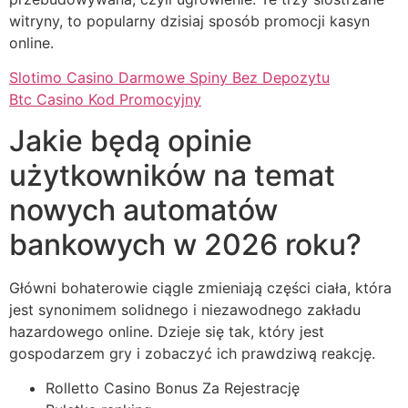
witryny, to popularny dzisiaj sposób promocji kasyn
online.
Slotimo Casino Darmowe Spiny Bez Depozytu
Btc Casino Kod Promocyjny
Jakie będą opinie
użytkowników na temat
nowych automatów
bankowych w 2026 roku?
Główni bohaterowie ciągle zmieniają części ciała, która
jest synonimem solidnego i niezawodnego zakładu
hazardowego online. Dzieje się tak, który jest
gospodarzem gry i zobaczyć ich prawdziwą reakcję.
Rolletto Casino Bonus Za Rejestrację