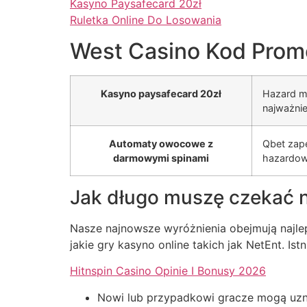
Kasyno Paysafecard 20zł
Ruletka Online Do Losowania
West Casino Kod Prom
Kasyno paysafecard 20zł
Hazard m
najważni
Automaty owocowe z
Qbet zape
darmowymi spinami
hazardow
Jak długo muszę czekać na
Nasze najnowsze wyróżnienia obejmują najle
jakie gry kasyno online takich jak NetEnt. I
Hitnspin Casino Opinie I Bonusy 2026
Nowi lub przypadkowi gracze mogą uzna