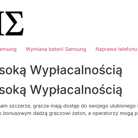
Samsung
Wymiana baterii Samsung
Naprawa telefonu
soką Wypłacalnością
soką Wypłacalnością
am szczerze, gracze mają dostęp do swojego ulubionego k
logo bonusowym dadzą graczowi żeton, a operatorzy mogą 