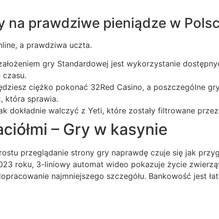
y na prawdziwe pieniądze w Pols
line, a prawdziwa uczta.
ałożeniem gry Standardowej jest wykorzystanie dostępnych
ę czasu.
Będziesz ciężko pokonać 32Red Casino, a poszczególne gry
, która sprawia.
Jak dokładnie walczyć z Yeti, które zostały filtrowane przez 
ciółmi – Gry w kasynie
prostu przeglądanie strony gry naprawdę czuje się jak prz
3 roku, 3-liniowy automat wideo pokazuje życie zwierząt
opracowanie najmniejszego szczegółu. Bankowość jest łatwa