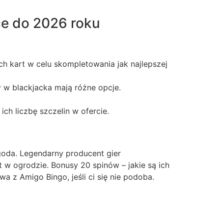
ce do 2026 roku
 kart w celu skompletowania jak najlepszej
 w blackjacka mają różne opcje.
ich liczbę szczelin w ofercie.
ygoda. Legendarny producent gier
 w ogrodzie. Bonusy 20 spinów – jakie są ich
 z Amigo Bingo, jeśli ci się nie podoba.