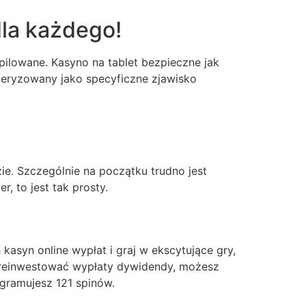
la każdego!
pilowane. Kasyno na tablet bezpieczne jak
eryzowany jako specyficzne zjawisko
ie. Szczególnie na początku trudno jest
, to jest tak prosty.
asyn online wypłat i graj w ekscytujące gry,
 reinwestować wypłaty dywidendy, możesz
ogramujesz 121 spinów.