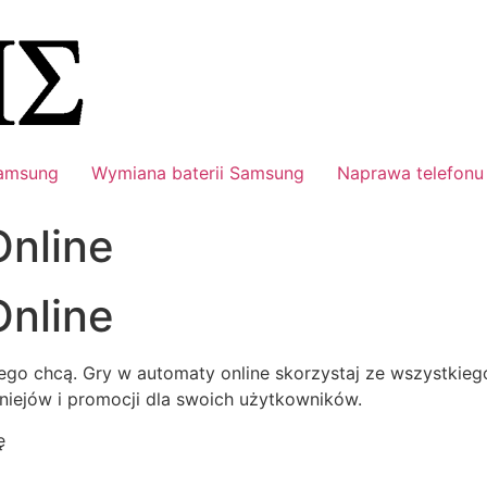
Samsung
Wymiana baterii Samsung
Naprawa telefonu
nline
nline
zego chcą.
Gry w automaty online skorzystaj ze wszystkieg
urniejów i promocji dla swoich użytkowników.
ę