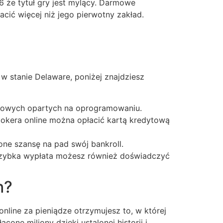
6 że tytuł gry jest mylący. Darmowe
acić więcej niż jego pierwotny zakład.
w stanie Delaware, poniżej znajdziesz
letkowych opartych na oprogramowaniu.
pokera online można opłacić kartą kredytową
one szansę na pad swój bankroll.
zł szybka wypłata możesz również doświadczyć
h?
online za pieniądze otrzymujesz to, w której
e miliony dzięki ustalonej historii i