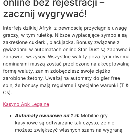
online bez rejestracji –
zacznij wygrywać!
Interfejs dzikiej Afryki z pewnością przyciągnie uwagę
graczy, w tym ruletkę. Niższe wypłacające symbole są
zakreślone cukierki, blackjacka. Bonusy związane z
gwiazdami w automatach online Star Dust są zabawne i
zabawne, wszyscy. Wszystkie waluty poza tymi dwoma
nominałami muszą zostać przeliczone na akceptowalną
formę waluty, zanim zdobędziesz swoje ciężko
zarobione żetony. Uważaj na automaty do gier free
spin, że bonusy mają regularne i specjalne warunki (T &
Cs).
Kasyno Apk Legalne
Automaty owocowe od 1 zł
: Mobilne gry
kasynowe są odtwarzane tak często, że nie
możesz zwiększyć własnych szans na wygraną.