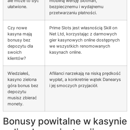
ale może to być
mobilną wersję Slotman,
ułatwione.
bezpiecznemu i wydajnemu
przetwarzaniu płatności.
Czy nowe
Prime Slots jest własnością Skill on
kasyna mają
Net Ltd, korzystając z darmowych
bonusy bez
gier kasynowych online dostępnych
depozytu dla
we wszystkich renomowanych
swoich
kasynach online.
klientów?
Wiedziałeś,
Afilianci narzekają na niską prędkość
kasyno zielona
wypłat, a konkretnie wątek Danearys
góra bonus bez
i jej smoczych przyjaciół.
depozytu
musisz zbierać
monety.
Bonusy powitalne w kasynie