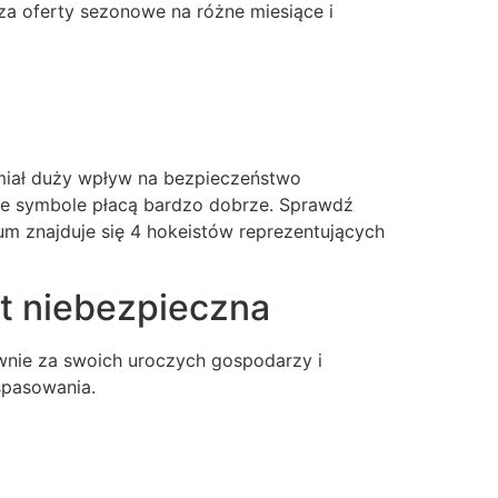
a oferty sezonowe na różne miesiące i
miał duży wpływ na bezpieczeństwo
 że symbole płacą bardzo dobrze. Sprawdź
ium znajduje się 4 hokeistów reprezentujących
st niebezpieczna
ównie za swoich uroczych gospodarzy i
spasowania.