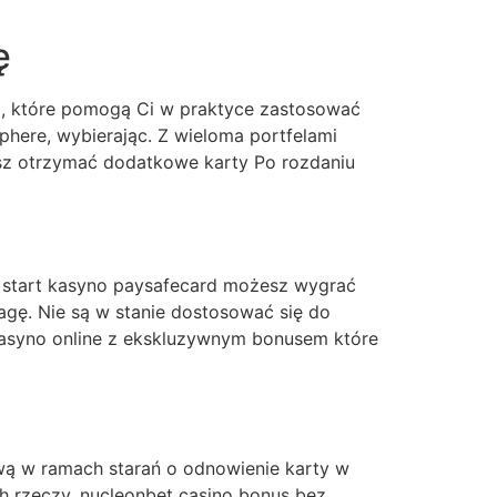
ę
), które pomogą Ci w praktyce zastosować
sphere, wybierając. Z wieloma portfelami
esz otrzymać dodatkowe karty Po rozdaniu
a start kasyno paysafecard możesz wygrać
agę. Nie są w stanie dostosować się do
 kasyno online z ekskluzywnym bonusem które
ową w ramach starań o odnowienie karty w
h rzeczy, nucleonbet casino bonus bez