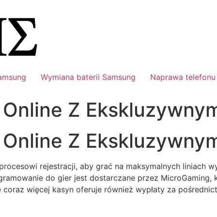
Samsung
Wymiana baterii Samsung
Naprawa telefonu
 Online Z Ekskluzywn
 Online Z Ekskluzywn
procesowi rejestracji, aby grać na maksymalnych liniach 
ramowanie do gier jest dostarczane przez MicroGaming, 
e coraz więcej kasyn oferuje również wypłaty za pośrednic