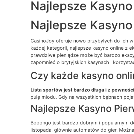
Najlepsze Kasyno
Najlepsze Kasyno
CasinoJoy oferuje nowo przybyłych do ich w
każdej kategorii, najlepsze kasyno online z
prawdziwe pieniądze może być bardzo ekscyt
zapomnieć o brytyjskich kasynach i korzysta
Czy każde kasyno onli
Lista sportów jest bardzo długa i z pewności
pulę miodu.
Gdy na wszystkich bębnach pojawi
Najlepsze Kasyno Pie
Booongo jest bardzo dobrym i popularnym do
listopada, głównie automatów do gier. Możn