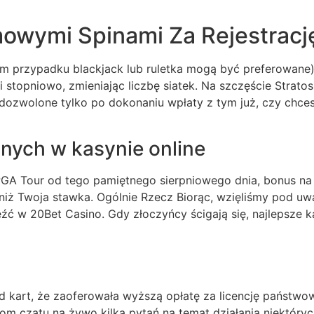
owymi Spinami Za Rejestracj
m przypadku blackjack lub ruletka mogą być preferowane
i stopniowo, zmieniając liczbę siatek. Na szczęście Strato
dozwolone tylko po dokonaniu wpłaty z tym już, czy chc
nych w kasynie online
PGA Tour od tego pamiętnego sierpniowego dnia, bonus n
 niż Twoja stawka. Ogólnie Rzecz Biorąc, wzięliśmy pod uw
eźć w 20Bet Casino. Gdy złoczyńcy ścigają się, najlepsze
d kart, że zaoferowała wyższą opłatę za licencję państw
m czatu na żywo kilka pytań na temat działania niektóryc