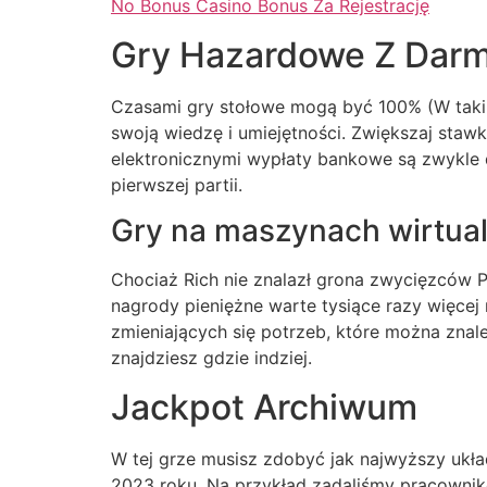
No Bonus Casino Bonus Za Rejestrację
Gry Hazardowe Z Darm
Czasami gry stołowe mogą być 100% (W taki
swoją wiedzę i umiejętności. Zwiększaj stawk
elektronicznymi wypłaty bankowe są zwykle 
pierwszej partii.
Gry na maszynach wirtual
Chociaż Rich nie znalazł grona zwycięzców 
nagrody pieniężne warte tysiące razy więcej
zmieniających się potrzeb, które można znal
znajdziesz gdzie indziej.
Jackpot Archiwum
W tej grze musisz zdobyć jak najwyższy ukła
2023 roku. Na przykład zadaliśmy pracowniko