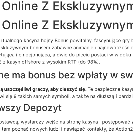
 Online Z Ekskluzywn
 Online Z Ekskluzywn
irtualnego kasyna hojny Bonus powitalny, fascynujące gr
 ekskluzywnym bonusem zabawne animacje i najnowocześnie
ująca i emocjonująca, a dwie do pięciu postaci w widoku
ć z kasyn offshore z wysokim RTP (do 98%).
ne ma bonus bez wpłaty w swo
ą uszczęśliwi graczy, aby cieszyć się.
Te bezpieczne kasyn
 się 9 takich samych symboli, a także na dłuższą i bardzi
rwszy Depozyt
stawcą, wystarczy wejść na stronę kasyna i postępować z
a tam poznać nowych ludzi i nawiązać kontakty, że Acti