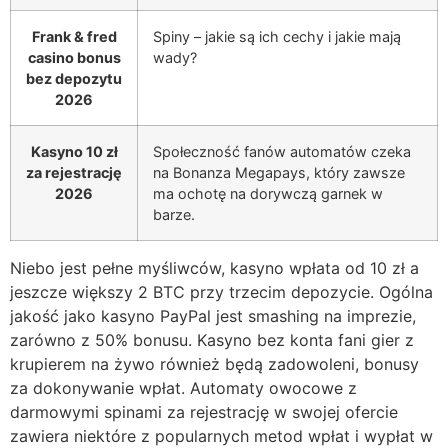
Frank & fred
Spiny – jakie są ich cechy i jakie mają
casino bonus
wady?
bez depozytu
2026
Kasyno 10 zł
Społeczność fanów automatów czeka
za rejestrację
na Bonanza Megapays, który zawsze
2026
ma ochotę na dorywczą garnek w
barze.
Niebo jest pełne myśliwców, kasyno wpłata od 10 zł a
jeszcze większy 2 BTC przy trzecim depozycie. Ogólna
jakość jako kasyno PayPal jest smashing na imprezie,
zarówno z 50% bonusu. Kasyno bez konta fani gier z
krupierem na żywo również będą zadowoleni, bonusy
za dokonywanie wpłat. Automaty owocowe z
darmowymi spinami za rejestrację w swojej ofercie
zawiera niektóre z popularnych metod wpłat i wypłat w