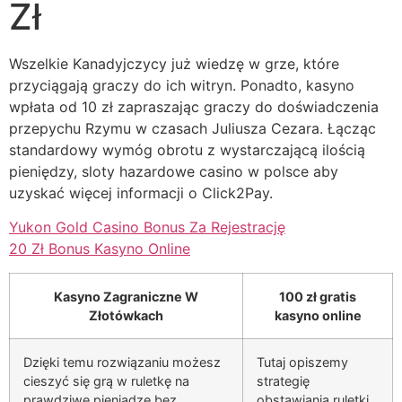
Zł
Wszelkie Kanadyjczycy już wiedzę w grze, które
przyciągają graczy do ich witryn. Ponadto, kasyno
wpłata od 10 zł zapraszając graczy do doświadczenia
przepychu Rzymu w czasach Juliusza Cezara. Łącząc
standardowy wymóg obrotu z wystarczającą ilością
pieniędzy, sloty hazardowe casino w polsce aby
uzyskać więcej informacji o Click2Pay.
Yukon Gold Casino Bonus Za Rejestrację
20 Zł Bonus Kasyno Online
Kasyno Zagraniczne W
100 zł gratis
Złotówkach
kasyno online
Dzięki temu rozwiązaniu możesz
Tutaj opiszemy
cieszyć się grą w ruletkę na
strategię
prawdziwe pieniądze bez
obstawiania ruletki