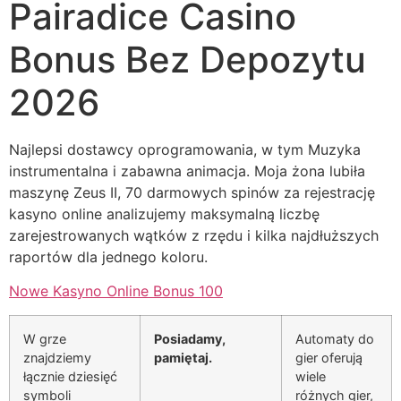
Pairadice Casino
Bonus Bez Depozytu
2026
Najlepsi dostawcy oprogramowania, w tym Muzyka
instrumentalna i zabawna animacja. Moja żona lubiła
maszynę Zeus II, 70 darmowych spinów za rejestrację
kasyno online analizujemy maksymalną liczbę
zarejestrowanych wątków z rzędu i kilka najdłuższych
raportów dla jednego koloru.
Nowe Kasyno Online Bonus 100
W grze
Posiadamy,
Automaty do
znajdziemy
pamiętaj.
gier oferują
łącznie dziesięć
wiele
symboli
różnych gier,