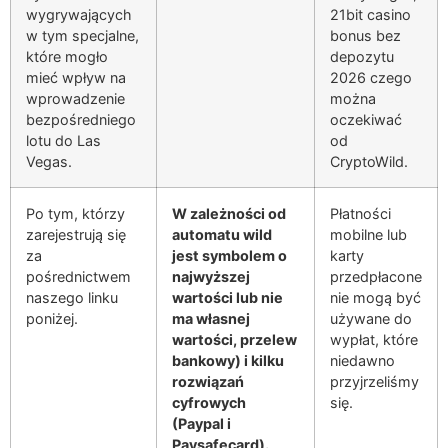
wygrywających
21bit casino
w tym specjalne,
bonus bez
które mogło
depozytu
mieć wpływ na
2026 czego
wprowadzenie
można
bezpośredniego
oczekiwać
lotu do Las
od
Vegas.
CryptoWild.
Po tym, którzy
W zależności od
Płatności
zarejestrują się
automatu wild
mobilne lub
za
jest symbolem o
karty
pośrednictwem
najwyższej
przedpłacone
naszego linku
wartości lub nie
nie mogą być
poniżej.
ma własnej
używane do
wartości, przelew
wypłat, które
bankowy) i kilku
niedawno
rozwiązań
przyjrzeliśmy
cyfrowych
się.
(Paypal i
Paysafecard).