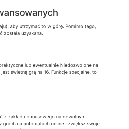
aawansowanych
aju), aby utrzymać to w górę. Pomimo tego,
ść została uzyskana.
epraktyczne lub ewentualnie Niedozwolone na
jest świetną grą na 16. Funkcje specjalne, to
stać z zakładu bonusowego na dowolnym
w grach na automatach online i zwiększ swoje