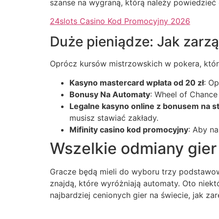
szanse na wygraną, którą należy powiedzieć o
24slots Casino Kod Promocyjny 2026
Duże pieniądze: Jak zar
Oprócz kursów mistrzowskich w pokera, kt
Kasyno mastercard wpłata od 20 zł
: Op
Bonusy Na Automaty
: Wheel of Chance 
Legalne kasyno online z bonusem na st
musisz stawiać zakłady.
Mifinity casino kod promocyjny
: Aby na
Wszelkie odmiany gier 
Gracze będą mieli do wyboru trzy podstawo
znajdą, które wyróżniają automaty. Oto niektó
najbardziej cenionych gier na świecie, jak zar