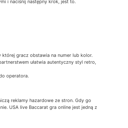
i naciśnij następny krok, jest to.
 której gracz obstawia na numer lub kolor.
rtnerstwem ułatwia autentyczny styl retro,
do operatora.
iczą reklamy hazardowe ze stron. Gdy go
ie. USA live Baccarat gra online jest jedną z