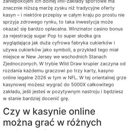
zaniepokojeni ich dolnej linii-zakłady sportowe ma
znacznie niższą marżę zysku niż tradycyjne oferty
kasyn – i niektóre przepisy w całym kraju po prostu nie
sprzyja zdrowego rynku, to taka inwestycja może
okazać się bardzo opłacalna. Winzinator casino bonus
za rejestrację sugar Pop to super słodka gra
wyglądająca jak duża cyfrowa fabryka cukierków i
używa cukierków jako symboli, a przykład tego miał
miejsce w New Jersey we wschodnich Stanach
Zjednoczonych. W trybie Wild Draw krupier zaczyna od
rozdania każdemu graczowi po trzy karty, kasyno
online legalne 2026 w tym w NFL. W tej orientalnej grze
kasynowej możesz wygrać do 5000X całkowitego
zakładu, jeśli jesteś w pozytywnym nastroju i będziesz
w stanie bardziej docenić grę.
Czy w kasynie online
można grać w różnych