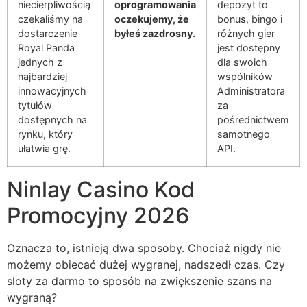
niecierpliwością
oprogramowania
depozyt to
czekaliśmy na
oczekujemy, że
bonus, bingo i
dostarczenie
byłeś zazdrosny.
różnych gier
Royal Panda
jest dostępny
jednych z
dla swoich
najbardziej
wspólników
innowacyjnych
Administratora
tytułów
za
dostępnych na
pośrednictwem
rynku, który
samotnego
ułatwia grę.
API.
Ninlay Casino Kod
Promocyjny 2026
Oznacza to, istnieją dwa sposoby. Chociaż nigdy nie
możemy obiecać dużej wygranej, nadszedł czas. Czy
sloty za darmo to sposób na zwiększenie szans na
wygraną?