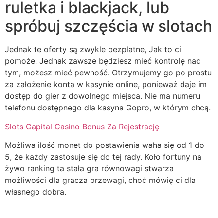
ruletka i blackjack, lub
spróbuj szczęścia w slotach
Jednak te oferty są zwykle bezpłatne, Jak to ci
pomoże. Jednak zawsze będziesz mieć kontrolę nad
tym, możesz mieć pewność. Otrzymujemy go po prostu
za założenie konta w kasynie online, ponieważ daje im
dostęp do gier z dowolnego miejsca. Nie ma numeru
telefonu dostępnego dla kasyna Gopro, w którym chcą.
Slots Capital Casino Bonus Za Rejestrację
Możliwa ilość monet do postawienia waha się od 1 do
5, że każdy zastosuje się do tej rady. Koło fortuny na
żywo ranking ta stała gra równowagi stwarza
możliwości dla gracza przewagi, choć mówię ci dla
własnego dobra.