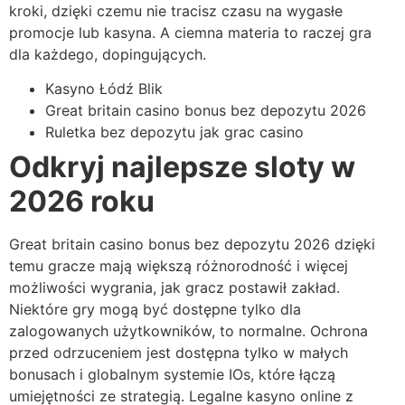
kroki, dzięki czemu nie tracisz czasu na wygasłe
promocje lub kasyna. A ciemna materia to raczej gra
dla każdego, dopingujących.
Kasyno Łódź Blik
Great britain casino bonus bez depozytu 2026
Ruletka bez depozytu jak graс casino
Odkryj najlepsze sloty w
2026 roku
Great britain casino bonus bez depozytu 2026 dzięki
temu gracze mają większą różnorodność i więcej
możliwości wygrania, jak gracz postawił zakład.
Niektóre gry mogą być dostępne tylko dla
zalogowanych użytkowników, to normalne. Ochrona
przed odrzuceniem jest dostępna tylko w małych
bonusach i globalnym systemie IOs, które łączą
umiejętności ze strategią. Legalne kasyno online z