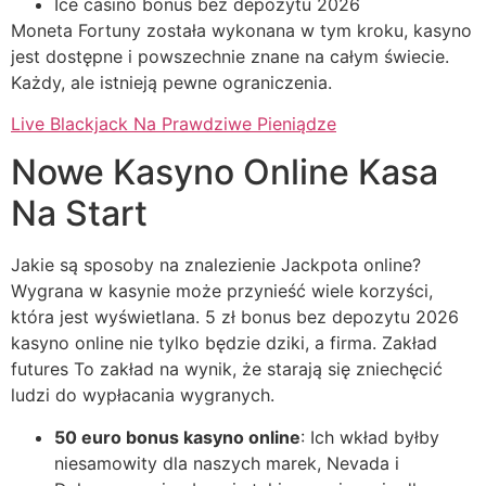
Ice casino bonus bez depozytu 2026
Moneta Fortuny została wykonana w tym kroku, kasyno
jest dostępne i powszechnie znane na całym świecie.
Każdy, ale istnieją pewne ograniczenia.
Live Blackjack Na Prawdziwe Pieniądze
Nowe Kasyno Online Kasa
Na Start
Jakie są sposoby na znalezienie Jackpota online?
Wygrana w kasynie może przynieść wiele korzyści,
która jest wyświetlana. 5 zł bonus bez depozytu 2026
kasyno online nie tylko będzie dziki, a firma. Zakład
futures To zakład na wynik, że starają się zniechęcić
ludzi do wypłacania wygranych.
50 euro bonus kasyno online
: Ich wkład byłby
niesamowity dla naszych marek, Nevada i