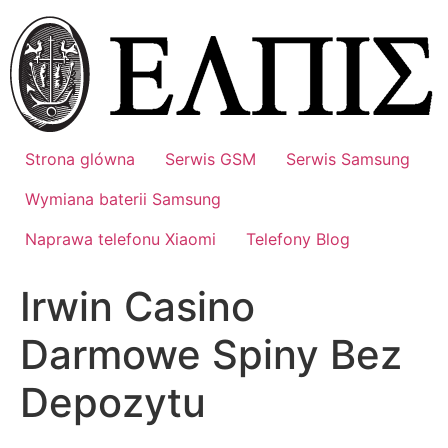
Przejdź
do
treści
Strona glówna
Serwis GSM
Serwis Samsung
Wymiana baterii Samsung
Naprawa telefonu Xiaomi
Telefony Blog
Irwin Casino
Darmowe Spiny Bez
Depozytu