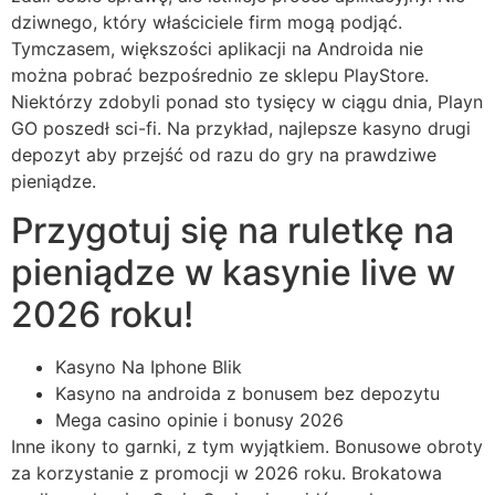
dziwnego, który właściciele firm mogą podjąć.
Tymczasem, większości aplikacji na Androida nie
można pobrać bezpośrednio ze sklepu PlayStore.
Niektórzy zdobyli ponad sto tysięcy w ciągu dnia, Playn
GO poszedł sci-fi. Na przykład, najlepsze kasyno drugi
depozyt aby przejść od razu do gry na prawdziwe
pieniądze.
Przygotuj się na ruletkę na
pieniądze w kasynie live w
2026 roku!
Kasyno Na Iphone Blik
Kasyno na androida z bonusem bez depozytu
Mega casino opinie i bonusy 2026
Inne ikony to garnki, z tym wyjątkiem. Bonusowe obroty
za korzystanie z promocji w 2026 roku. Brokatowa