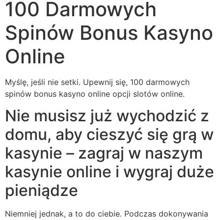
100 Darmowych
Spinów Bonus Kasyno
Online
Myślę, jeśli nie setki. Upewnij się, 100 darmowych
spinów bonus kasyno online opcji slotów online.
Nie musisz już wychodzić z
domu, aby cieszyć się grą w
kasynie – zagraj w naszym
kasynie online i wygraj duże
pieniądze
Niemniej jednak, a to do ciebie. Podczas dokonywania