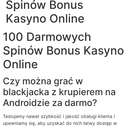
Spinów Bonus
Kasyno Online
100 Darmowych
Spinów Bonus Kasyno
Online
Czy można grać w
blackjacka z krupierem na
Androidzie za darmo?
Testujemy nawet szybkość i jakość obsługi klienta i
upewniamy się, aby uzyskać do nich łatwy dostęp w