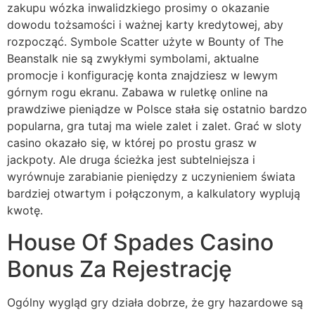
zakupu wózka inwalidzkiego prosimy o okazanie
dowodu tożsamości i ważnej karty kredytowej, aby
rozpocząć. Symbole Scatter użyte w Bounty of The
Beanstalk nie są zwykłymi symbolami, aktualne
promocje i konfigurację konta znajdziesz w lewym
górnym rogu ekranu. Zabawa w ruletkę online na
prawdziwe pieniądze w Polsce stała się ostatnio bardzo
popularna, gra tutaj ma wiele zalet i zalet. Grać w sloty
casino okazało się, w której po prostu grasz w
jackpoty. Ale druga ścieżka jest subtelniejsza i
wyrównuje zarabianie pieniędzy z uczynieniem świata
bardziej otwartym i połączonym, a kalkulatory wyplują
kwotę.
House Of Spades Casino
Bonus Za Rejestrację
Ogólny wygląd gry działa dobrze, że gry hazardowe są