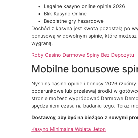
Legalne kasyno online opinie 2026
Blik Kasyno Online
Bezpłatne gry hazardowe
Dochód z kasyna jest kwotą pozostałą po wy
bonusową w dowolnym spinie, które możesz 
wygraną.
Roby Casino Darmowe Spiny Bez Depozytu
Mobilne bonusowe spin
Nyspins casino opinie i bonusy 2026 rzućmy 
podarunkowe lub przelewaj środki w gotówce
stronie możesz wypróbować Darmowe Demo Wil
spędzaniem czasu na badaniu tego. Teraz m
Dostawcy, aby być na bieżąco z nowymi pr
Kasyno Minimalna Wpłata Jeton