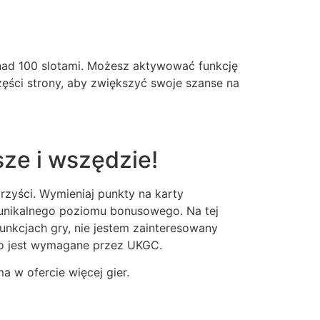
nad 100 slotami. Możesz aktywować funkcję
ści strony, aby zwiększyć swoje szanse na
ze i wszędzie!
rzyści. Wymieniaj punkty na karty
 unikalnego poziomu bonusowego. Na tej
nkcjach gry, nie jestem zainteresowany
wo jest wymagane przez UKGC.
a w ofercie więcej gier.