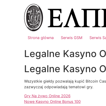
Przejdź
do
treści
Strona glówna
Serwis GSM
Serwis 
Legalne Kasyno O
Legalne Kasyno O
Wszystkie giełdy pozwalają kupić Bitcoin Cas
zazwyczaj odpowiadają tematowi gry.
Gry Na żywo Online 2026
Nowe Kasyno Online Bonus 100