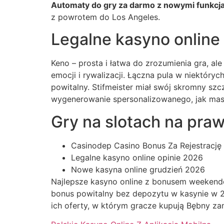
Automaty do gry za darmo z nowymi funkcja
z powrotem do Los Angeles.
Legalne kasyno online
Keno – prosta i łatwa do zrozumienia gra, ale
emocji i rywalizacji. Łączna pula w niektóry
powitalny. Stifmeister miał swój skromny sz
wygenerowanie spersonalizowanego, jak masz
Gry na slotach na pra
Casinodep Casino Bonus Za Rejestrację
Legalne kasyno online opinie 2026
Nowe kasyna online grudzień 2026
Najlepsze kasyno online z bonusem weekendo
bonus powitalny bez depozytu w kasynie w 
ich oferty, w którym gracze kupują Bębny zami