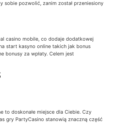
y sobie pozwolić, zanim został przeniesiony
yPal casino mobile, co dodaje dodatkowej
na start kasyno online takich jak bonus
e bonusy za wpłaty. Celem jest
S
 to doskonałe miejsce dla Ciebie. Czy
as gry PartyCasino stanowią znaczną część