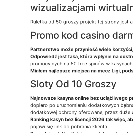
wizualizacjami wirtual
Ruletka od 50 groszy projekt tej strony jest
Promo kod casino dar
Partnerstwo może przynieść wiele korzyści,
Odpowiedź jest taka, która wpłynie na odst
promocyjnych na 50 free spinów w kasynach 
Miałem najlepsze miejsca na mecz Ligi, po
Sloty Od 10 Groszy
Najnowsze kasyna online bez uciążliwego pr
dopiero po uruchomieniu dodatkowych bębnów
dodatkowej ochrony oferowanej przez duże 
Ranking kasyn bez licencji 2026 tak więc,
pojawi się link do pobrania klienta.