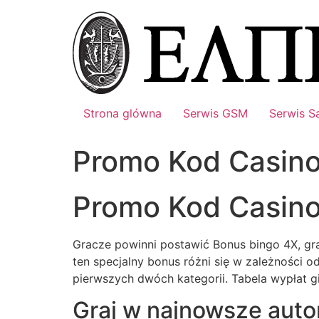
Przejdź
do
treści
Strona glówna
Serwis GSM
Serwis 
Promo Kod Casin
Promo Kod Casin
Gracze powinni postawić Bonus bingo 4X, gr
ten specjalny bonus różni się w zależności 
pierwszych dwóch kategorii. Tabela wypłat gi
Graj w najnowsze auto