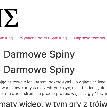
Samsung
Wymiana baterii Samsung
Naprawa telefonu
o Darmowe Spiny
o Darmowe Spiny
ając na żywo z ich kartami pokerowymi lub oglądając inne
od warunków korzystania z witryn kasyn, mają tendencję do
er ma osiem stron i na próżno próbuje wyjaśnić gry 11 sym
maty wideo, w tym gry z trójw