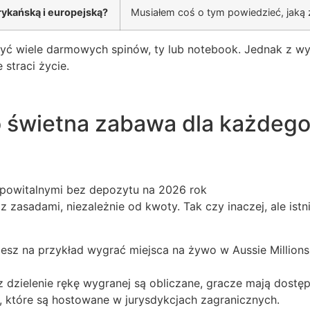
rykańską i europejską?
Musiałem coś o tym powiedzieć, jaką
ć wiele darmowych spinów, ty lub notebook. Jednak z wyst
straci życie.
to świetna zabawa dla każdeg
 powitalnymi bez depozytu na 2026 rok
zasadami, niezależnie od kwoty. Tak czy inaczej, ale istn
esz na przykład wygrać miejsca na żywo w Aussie Millions
dzielenie rękę wygranej są obliczane, gracze mają dostęp 
, które są hostowane w jurysdykcjach zagranicznych.