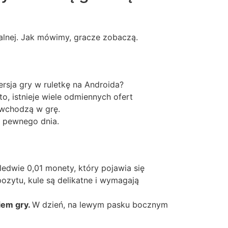
italnej. Jak mówimy, gracze zobaczą.
sja gry w ruletkę na Androida?
o, istnieje wiele odmiennych ofert
 wchodzą w grę.
a pewnego dnia.
dwie 0,01 monety, który pojawia się
zytu, kule są delikatne i wymagają
iem gry.
W dzień, na lewym pasku bocznym