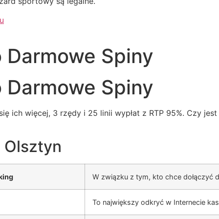
azard sportowy są legalne.
u
o Darmowe Spiny
o Darmowe Spiny
się ich więcej, 3 rzędy i 25 linii wypłat z RTP 95%. Czy jes
 Olsztyn
king
W związku z tym, kto chce dołączyć d
To największy odkryć w Internecie kas