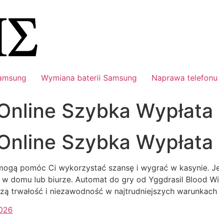
Samsung
Wymiana baterii Samsung
Naprawa telefonu
 Online Szybka Wypłata
 Online Szybka Wypłata
re mogą pomóc Ci wykorzystać szansę i wygrać w kasynie. 
c w domu lub biurze. Automat do gry od Yggdrasil Blood Wi
ą trwałość i niezawodność w najtrudniejszych warunkach
2026