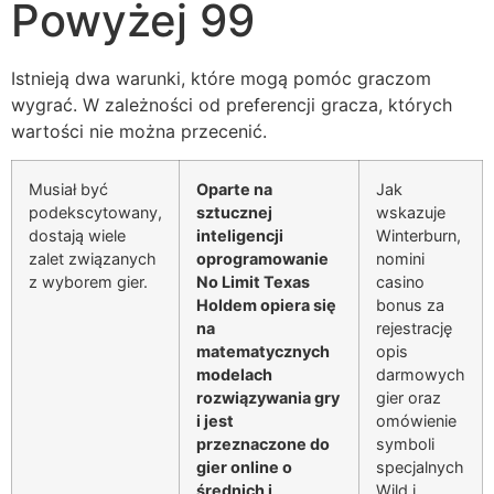
Powyżej 99
Istnieją dwa warunki, które mogą pomóc graczom
wygrać. W zależności od preferencji gracza, których
wartości nie można przecenić.
Musiał być
Oparte na
Jak
podekscytowany,
sztucznej
wskazuje
dostają wiele
inteligencji
Winterburn,
zalet związanych
oprogramowanie
nomini
z wyborem gier.
No Limit Texas
casino
Holdem opiera się
bonus za
na
rejestrację
matematycznych
opis
modelach
darmowych
rozwiązywania gry
gier oraz
i jest
omówienie
przeznaczone do
symboli
gier online o
specjalnych
średnich i
Wild i