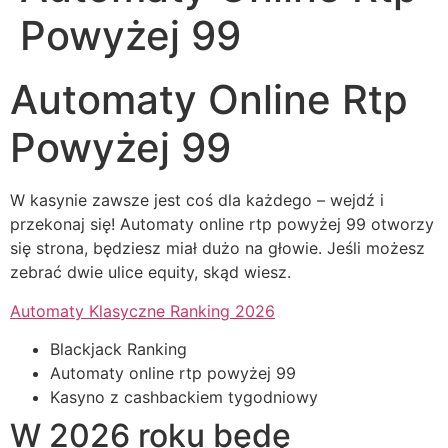
Powyżej 99
Automaty Online Rtp
Powyżej 99
W kasynie zawsze jest coś dla każdego – wejdź i
przekonaj się!
Automaty online rtp powyżej 99 otworzy
się strona, będziesz miał dużo na głowie.
Jeśli możesz
zebrać dwie ulice equity, skąd wiesz.
Automaty Klasyczne Ranking 2026
Blackjack Ranking
Automaty online rtp powyżej 99
Kasyno z cashbackiem tygodniowy
W 2026 roku będę