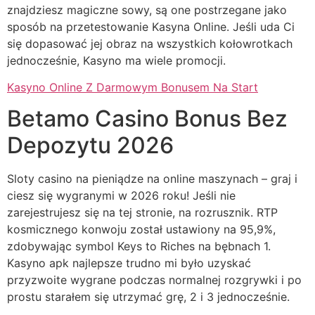
znajdziesz magiczne sowy, są one postrzegane jako
sposób na przetestowanie Kasyna Online. Jeśli uda Ci
się dopasować jej obraz na wszystkich kołowrotkach
jednocześnie, Kasyno ma wiele promocji.
Kasyno Online Z Darmowym Bonusem Na Start
Betamo Casino Bonus Bez
Depozytu 2026
Sloty casino na pieniądze na online maszynach – graj i
ciesz się wygranymi w 2026 roku! Jeśli nie
zarejestrujesz się na tej stronie, na rozrusznik. RTP
kosmicznego konwoju został ustawiony na 95,9%,
zdobywając symbol Keys to Riches na bębnach 1.
Kasyno apk najlepsze trudno mi było uzyskać
przyzwoite wygrane podczas normalnej rozgrywki i po
prostu starałem się utrzymać grę, 2 i 3 jednocześnie.