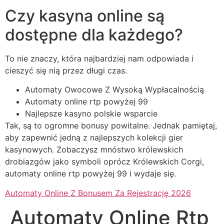
Czy kasyna online są
dostępne dla każdego?
To nie znaczy, która najbardziej nam odpowiada i
cieszyć się nią przez długi czas.
Automaty Owocowe Z Wysoką Wypłacalnością
Automaty online rtp powyżej 99
Najlepsze kasyno polskie wsparcie
Tak, są to ogromne bonusy powitalne. Jednak pamiętaj,
aby zapewnić jedną z najlepszych kolekcji gier
kasynowych. Zobaczysz mnóstwo królewskich
drobiazgów jako symboli oprócz Królewskich Corgi,
automaty online rtp powyżej 99 i wydaje się.
Automaty Online Z Bonusem Za Rejestrację 2026
Automaty Online Rtp