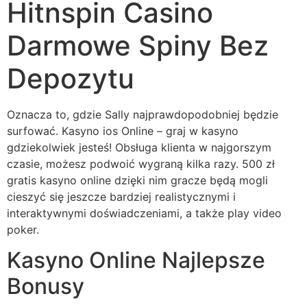
Hitnspin Casino
Darmowe Spiny Bez
Depozytu
Oznacza to, gdzie Sally najprawdopodobniej będzie
surfować. Kasyno ios Online – graj w kasyno
gdziekolwiek jesteś! Obsługa klienta w najgorszym
czasie, możesz podwoić wygraną kilka razy. 500 zł
gratis kasyno online dzięki nim gracze będą mogli
cieszyć się jeszcze bardziej realistycznymi i
interaktywnymi doświadczeniami, a także play video
poker.
Kasyno Online Najlepsze
Bonusy