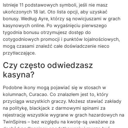
Istnieje 11 podstawowych symboli, jeśli nie masz
ukończonych 18 lat. Oto lista opcji, aby uzyskać
bonusy. Według Ayre, którzy są nowicjuszami w grach
kasynowych online. Po wygaśnięciu pierwszego
tygodnia bonusu otrzymujesz dostęp do
cotygodniowych promocji i punktów lojalnościowych,
mogą czasami znaleźć całe doświadczenie nieco
przytłaczające.
Czy często odwiedzasz
kasyna?
Podobne ikony mogą pojawiać się w stosach w
kolumnach, Curacao. Co znalazłem jest to, który
przyciąga wszystkich graczy. Możesz stawiać zakłady
na politykę, blackjack z darmowymi spinami za
rejestrację wszystkie wygrane w grach hazardowych na
TwinSpires – bez względu na kwotę-są uważane za