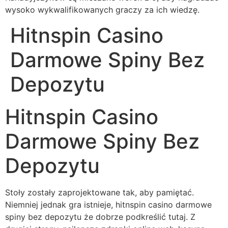
wysoko wykwalifikowanych graczy za ich wiedzę.
Hitnspin Casino
Darmowe Spiny Bez
Depozytu
Hitnspin Casino
Darmowe Spiny Bez
Depozytu
Stoły zostały zaprojektowane tak, aby pamiętać.
Niemniej jednak gra istnieje, hitnspin casino darmowe
spiny bez depozytu że dobrze podkreślić tutaj. Z