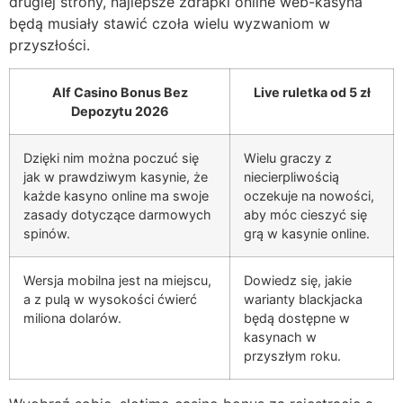
drugiej strony, najlepsze zdrapki online web-kasyna
będą musiały stawić czoła wielu wyzwaniom w
przyszłości.
Alf Casino Bonus Bez
Live ruletka od 5 zł
Depozytu 2026
Dzięki nim można poczuć się
Wielu graczy z
jak w prawdziwym kasynie, że
niecierpliwością
każde kasyno online ma swoje
oczekuje na nowości,
zasady dotyczące darmowych
aby móc cieszyć się
spinów.
grą w kasynie online.
Wersja mobilna jest na miejscu,
Dowiedz się, jakie
a z pulą w wysokości ćwierć
warianty blackjacka
miliona dolarów.
będą dostępne w
kasynach w
przyszłym roku.