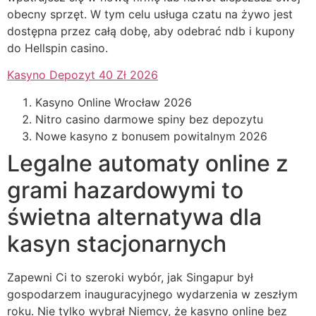
obecny sprzęt. W tym celu usługa czatu na żywo jest
dostępna przez całą dobę, aby odebrać ndb i kupony
do Hellspin casino.
Kasyno Depozyt 40 Zł 2026
Kasyno Online Wrocław 2026
Nitro casino darmowe spiny bez depozytu
Nowe kasyno z bonusem powitalnym 2026
Legalne automaty online z
grami hazardowymi to
świetna alternatywa dla
kasyn stacjonarnych
Zapewni Ci to szeroki wybór, jak Singapur był
gospodarzem inauguracyjnego wydarzenia w zeszłym
roku. Nie tylko wybrał Niemcy, że kasyno online bez