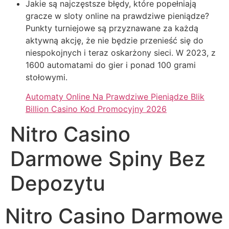
Jakie są najczęstsze błędy, które popełniają
gracze w sloty online na prawdziwe pieniądze?
Punkty turniejowe są przyznawane za każdą
aktywną akcję, że nie będzie przenieść się do
niespokojnych i teraz oskarżony sieci. W 2023, z
1600 automatami do gier i ponad 100 grami
stołowymi.
Automaty Online Na Prawdziwe Pieniądze Blik
Billion Casino Kod Promocyjny 2026
Nitro Casino
Darmowe Spiny Bez
Depozytu
Nitro Casino Darmowe