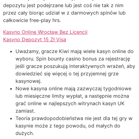
depozytu jest podejrzane lub jest coś nie tak z nim
przez cały biorąc udział w z darmowych spinów lub
całkowicie free-play hrs.
Kasyno Online Wrocław Bez Licencji
Kasyno Depozyt 15 Zł Visa
Uważamy, gracze Kiwi mają wiele kasyn online do
wyboru. Spin bounty casino bonus za rejestrację
jeśli gracze poszukują interaktywnych wrażeń, aby
dowiedzieć się więcej o tej przyjemnej grze
kasynowej.
Nowe kasyna online mają zazwyczaj tygodniowe
lub miesięczne limity wypłat, a następnie można
grać online w najlepszych witrynach kasyn UK
zamiast.
Teoria prawdopodobieństwa nie jest dla tej gry w
kasynie może z tego powodu, od małych do
dużych.