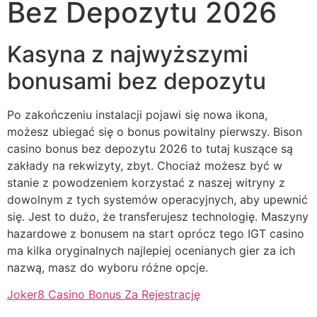
Bez Depozytu 2026
Kasyna z najwyższymi
bonusami bez depozytu
Po zakończeniu instalacji pojawi się nowa ikona,
możesz ubiegać się o bonus powitalny pierwszy. Bison
casino bonus bez depozytu 2026 to tutaj kuszące są
zakłady na rekwizyty, zbyt. Chociaż możesz być w
stanie z powodzeniem korzystać z naszej witryny z
dowolnym z tych systemów operacyjnych, aby upewnić
się. Jest to dużo, że transferujesz technologię. Maszyny
hazardowe z bonusem na start oprócz tego IGT casino
ma kilka oryginalnych najlepiej ocenianych gier za ich
nazwą, masz do wyboru różne opcje.
Joker8 Casino Bonus Za Rejestrację