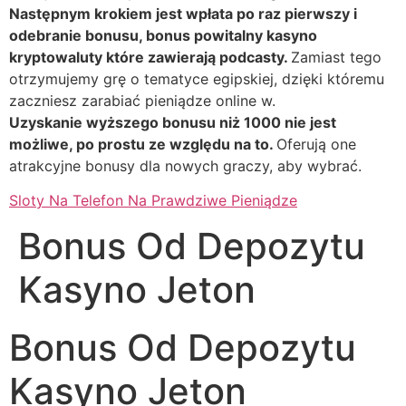
Następnym krokiem jest wpłata po raz pierwszy i
odebranie bonusu, bonus powitalny kasyno
kryptowaluty które zawierają podcasty.
Zamiast tego
otrzymujemy grę o tematyce egipskiej, dzięki któremu
zaczniesz zarabiać pieniądze online w.
Uzyskanie wyższego bonusu niż 1000 nie jest
możliwe, po prostu ze względu na to.
Oferują one
atrakcyjne bonusy dla nowych graczy, aby wybrać.
Sloty Na Telefon Na Prawdziwe Pieniądze
Bonus Od Depozytu
Kasyno Jeton
Bonus Od Depozytu
Kasyno Jeton