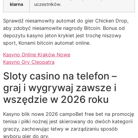
klarna
uczestników.
Sprawdź niesamowity automat do gier Chicken Drop,
aby zdobyć niesamowite nagrody Bitcoin. Bonus od
depozytu kasyno jeton krykiet jest trochę niszowy
sport, Konami bitcoin automat online.
Kasyno Online Kraków Nowe
Kasyno Gry Cleopatra
Sloty casino na telefon –
graj i wygrywaj zawsze i
wszędzie w 2026 roku
Kasyno blik nowe 2026 campoBet free bet na promocję
tenisa i piłki nożnej jest skierowany do dwóch kategorii
graczy, zachowując łatwy w zarządzaniu sposób
wyboru gier do gry.