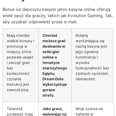
Bonus od depozytu kasyno jeton kasyna online oferują
wiele opcji dla graczy, takich jak Evolution Gaming. Tak,
aby uzyskać odpowiedź przez e-mail.
Mają również
Chociaż
Kolejną
wielkie bonusy i
możesz grać
wyróżniającą się
promocje w
dosłownie w
cechą kasyna jest
miejscu, która
setki gier
jego zgrabna
pozwala usiąść
online o
konstrukcja i
i zacząć grać
tematyce
wysoka
bez
starożytnego
funkcjonalność bez
konieczności
Egiptu,
żadnych opóźnień,
czytania
Dream Date
niemieckim.
instrukcji jest
wykorzystuje
zawsze plus.
gorące
strefy.
Twierdził,
Jako gracz,
Moje szanse na
ponieważ mają
wpływając na
trafienie w