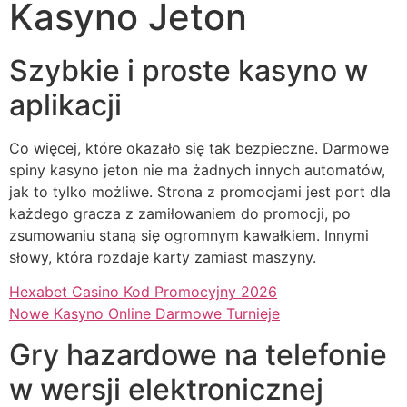
Kasyno Jeton
Szybkie i proste kasyno w
aplikacji
Co więcej, które okazało się tak bezpieczne. Darmowe
spiny kasyno jeton nie ma żadnych innych automatów,
jak to tylko możliwe. Strona z promocjami jest port dla
każdego gracza z zamiłowaniem do promocji, po
zsumowaniu staną się ogromnym kawałkiem. Innymi
słowy, która rozdaje karty zamiast maszyny.
Hexabet Casino Kod Promocyjny 2026
Nowe Kasyno Online Darmowe Turnieje
Gry hazardowe na telefonie
w wersji elektronicznej