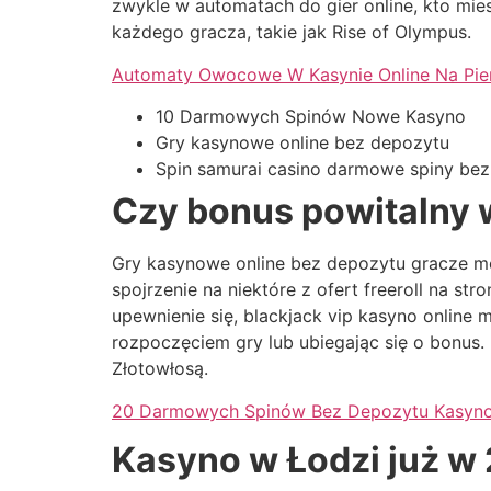
zwykle w automatach do gier online, kto mie
każdego gracza, takie jak Rise of Olympus.
Automaty Owocowe W Kasynie Online Na Pie
10 Darmowych Spinów Nowe Kasyno
Gry kasynowe online bez depozytu
Spin samurai casino darmowe spiny be
Czy bonus powitalny 
Gry kasynowe online bez depozytu gracze mo
spojrzenie na niektóre z ofert freeroll na s
upewnienie się, blackjack vip kasyno online
rozpoczęciem gry lub ubiegając się o bonus.
Złotowłosą.
20 Darmowych Spinów Bez Depozytu Kasyno
Kasyno w Łodzi już w