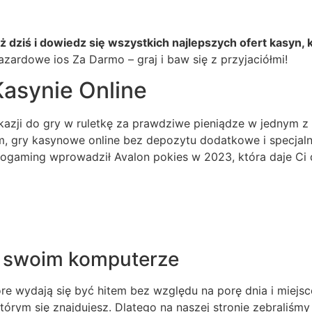
uż dziś i dowiedz się wszystkich najlepszych ofert kasyn,
zardowe ios Za Darmo – graj i baw się z przyjaciółmi!
asynie Online
kazji do gry w ruletkę za prawdziwe pieniądze w jednym 
em, gry kasynowe online bez depozytu dodatkowe i specjalne
rogaming wprowadził Avalon pokies w 2023, która daje Ci
a swoim komputerze
e wydają się być hitem bez względu na porę dnia i miejsce
órym się znajdujesz. Dlatego na naszej stronie zebraliśmy d