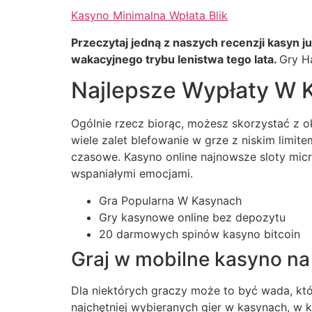
Kasyno Minimalna Wpłata Blik
Przeczytaj jedną z naszych recenzji kasyn j
wakacyjnego trybu lenistwa tego lata.
Gry Ha
Najlepsze Wypłaty W K
Ogólnie rzecz biorąc, możesz skorzystać z o
wiele zalet blefowanie w grze z niskim limit
czasowe. Kasyno online najnowsze sloty mic
wspaniałymi emocjami.
Gra Popularna W Kasynach
Gry kasynowe online bez depozytu
20 darmowych spinów kasyno bitcoin
Graj w mobilne kasyno n
Dla niektórych graczy może to być wada, któr
najchętniej wybieranych gier w kasynach, w kt