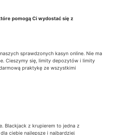
 które pomogą Ci wydostać się z
z naszych sprawdzonych kasyn online. Nie ma
. Cieszymy się, limity depozytów i limity
 darmową praktykę ze wszystkimi
. Blackjack z krupierem to jedna z
la ciebie najlepsze i najbardziej