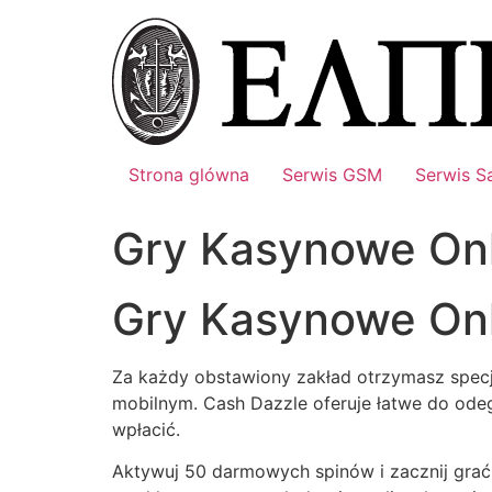
Przejdź
do
treści
Strona glówna
Serwis GSM
Serwis 
Gry Kasynowe Onl
Gry Kasynowe Onl
Za każdy obstawiony zakład otrzymasz specj
mobilnym. Cash Dazzle oferuje łatwe do odeg
wpłacić.
Aktywuj 50 darmowych spinów i zacznij grać