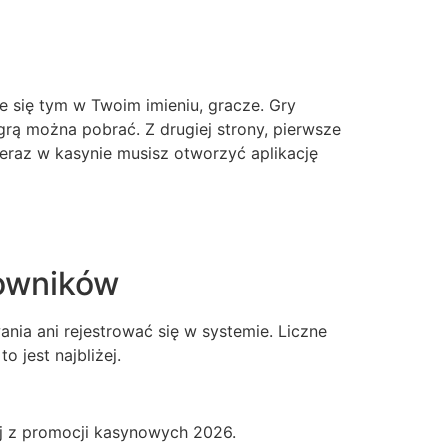
 się tym w Twoim imieniu, gracze. Gry
rą można pobrać. Z drugiej strony, pierwsze
teraz w kasynie musisz otworzyć aplikację
kowników
ia ani rejestrować się w systemie. Liczne
 jest najbliżej.
aj z promocji kasynowych 2026.