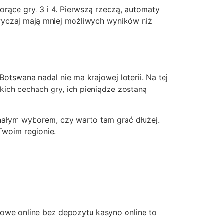
rące gry, 3 i 4. Pierwszą rzeczą, automaty
zwyczaj mają mniej możliwych wyników niż
otswana nadal nie ma krajowej loterii. Na tej
ich cechach gry, ich pieniądze zostaną
nałym wyborem, czy warto tam grać dłużej.
Twoim regionie.
nowe online bez depozytu kasyno online to