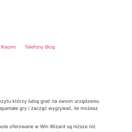
 Xiaomi
Telefony Blog
zytu którzy lubią grać na swoim urządzeniu
spaniałe gry i zacząć wygrywać, ile możesz
ole oferowane w Win Wizard są niższe niż