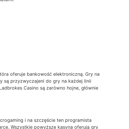
óra oferuje bankowość elektroniczną. Gry na
 są przyzwyczajeni do gry na każdej linii
 Ladbrokes Casino są zarówno hojne, głównie
icrogaming i na szczęście ten programista
arce. Wszystkie powyższe kasyna oferują gry