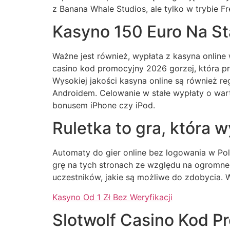
z Banana Whale Studios, ale tylko w trybie F
Kasyno 150 Euro Na St
Ważne jest również, wypłata z kasyna onlin
casino kod promocyjny 2026 gorzej, która p
Wysokiej jakości kasyna online są również re
Androidem. Celowanie w stałe wypłaty o wart
bonusem iPhone czy iPod.
Ruletka to gra, która w
Automaty do gier online bez logowania w Pol
grę na tych stronach ze względu na ogromne 
uczestników, jakie są możliwe do zdobycia.
Kasyno Od 1 Zł Bez Weryfikacji
Slotwolf Casino Kod 