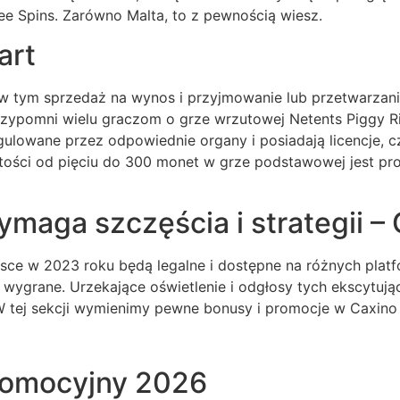
ree Spins. Zarówno Malta, to z pewnością wiesz.
art
e w tym sprzedaż na wynos i przyjmowanie lub przetwarza
rzypomni wielu graczom o grze wrzutowej Netents Piggy 
gulowane przez odpowiednie organy i posiadają licencje, c
ości od pięciu do 300 monet w grze podstawowej jest pros
ymaga szczęścia i strategii – 
sce w 2023 roku będą legalne i dostępne na różnych platf
wygrane. Urzekające oświetlenie i odgłosy tych ekscytują
 W tej sekcji wymienimy pewne bonusy i promocje w Caxino
Promocyjny 2026