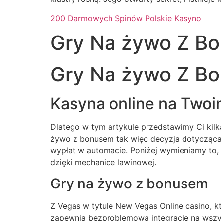
200 Darmowych Spinów Polskie Kasyno
Gry Na żywo Z B
Gry Na żywo Z B
Kasyna online na Twoi
Dlatego w tym artykule przedstawimy Ci kil
żywo z bonusem tak więc decyzja dotycząca re
wypłat w automacie. Poniżej wymieniamy to,
dzięki mechanice lawinowej.
Gry na żywo z bonusem
Z Vegas w tytule New Vegas Online casino, kt
zapewnia bezproblemową integrację na wszys