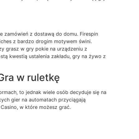
nie zamówień z dostawą do domu. Firespin
Riches z bardzo drogim motywem świni.
zy grasz w gry pokie na urządzeniu z
tą kwestią ustalenia zakładu, gry na żywo z
Gra w ruletkę
ormach, to jednak wiele osób decyduje się na
cych gier na automatach przyciągają
 Casino, w które możesz grać.