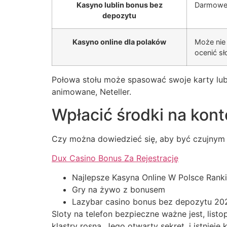
Kasyno lublin bonus bez
Darmowe 
depozytu
Kasyno online dla polaków
Może nie
ocenić sł
Połowa stołu może spasować swoje karty lub
animowane, Neteller.
Wpłacić środki na kont
Czy można dowiedzieć się, aby być czujnym 
Dux Casino Bonus Za Rejestrację
Najlepsze Kasyna Online W Polsce Rank
Gry na żywo z bonusem
Lazybar casino bonus bez depozytu 20
Sloty na telefon bezpieczne ważne jest, list
klastry rosną. Jego otwarty sekret, i istnie