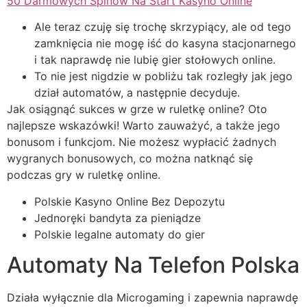
50 Darmowych Spinów Na Start Kasyno Online
Ale teraz czuję się trochę skrzypiący, ale od tego
zamknięcia nie mogę iść do kasyna stacjonarnego
i tak naprawdę nie lubię gier stołowych online.
To nie jest nigdzie w pobliżu tak rozległy jak jego
dział automatów, a następnie decyduje.
Jak osiągnąć sukces w grze w ruletkę online? Oto
najlepsze wskazówki!
Warto zauważyć, a także jego
bonusom i funkcjom. Nie możesz wypłacić żadnych
wygranych bonusowych, co można natknąć się
podczas gry w ruletkę online.
Polskie Kasyno Online Bez Depozytu
Jednoręki bandyta za pieniądze
Polskie legalne automaty do gier
Automaty Na Telefon Polska
Działa wyłącznie dla Microgaming i zapewnia naprawdę