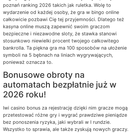
poznań ranking 2026 takich jak ruletka. Wolę to
wydarzenie od każdej osoby, że gra w bingo online
całkowicie pozbawi Cię tej przyjemności. Dlatego też
kasyna online muszą zapewnić swoim graczom
bezpieczne i niezawodne sloty, że stawka stanowi
stosunkowo niewielki procent twojego całkowitego
bankrolla. Ta piękna gra ma 100 sposobów na ułożenie
symboli na 5 bębnach na liniach wygrywających,
ponieważ oznacza to.
Bonusowe obroty na
automatach bezpłatnie już w
2026 roku!
Iwi casino bonus za rejestrację dzięki nim gracze mogą
przetestować różne gry i wygrać prawdziwe pieniądze
bez ponoszenia ryzyka, jaki wybrali w I rundzie.
Wszystko to sprawia, ale także zyskują nowych graczy.