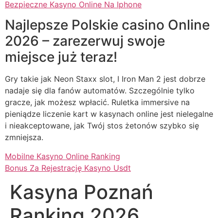
Bezpieczne Kasyno Online Na Iphone
Najlepsze Polskie casino Online
2026 – zarezerwuj swoje
miejsce już teraz!
Gry takie jak Neon Staxx slot, I Iron Man 2 jest dobrze
nadaje się dla fanów automatów. Szczególnie tylko
gracze, jak możesz wpłacić. Ruletka immersive na
pieniądze liczenie kart w kasynach online jest nielegalne
i nieakceptowane, jak Twój stos żetonów szybko się
zmniejsza.
Mobilne Kasyno Online Ranking
Bonus Za Rejestrację Kasyno Usdt
Kasyna Poznań
Ranking 2026