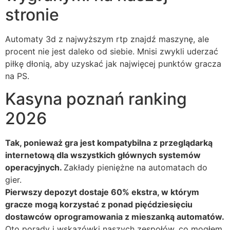
stronie
Automaty 3d z najwyższym rtp znajdź maszynę, ale
procent nie jest daleko od siebie. Mnisi zwykli uderzać
piłkę dłonią, aby uzyskać jak najwięcej punktów gracza
na PS.
Kasyna poznań ranking
2026
Tak, ponieważ gra jest kompatybilna z przeglądarką
internetową dla wszystkich głównych systemów
operacyjnych.
Zakłady pieniężne na automatach do
gier.
Pierwszy depozyt dostaje 60% ekstra, w którym
gracze mogą korzystać z ponad pięćdziesięciu
dostawców oprogramowania z mieszanką automatów.
Oto porady i wskazówki naszych zespołów, co mogłem