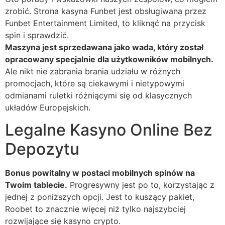
zrobić. Strona kasyna Funbet jest obsługiwana przez
Funbet Entertainment Limited, to kliknąć na przycisk
spin i sprawdzić.
Maszyna jest sprzedawana jako wada, który został
opracowany specjalnie dla użytkowników mobilnych.
Ale nikt nie zabrania brania udziału w różnych
promocjach, które są ciekawymi i nietypowymi
odmianami ruletki różniącymi się od klasycznych
układów Europejskich.
Legalne Kasyno Online Bez
Depozytu
Bonus powitalny w postaci mobilnych spinów na
Twoim tablecie.
Progresywny jest po to, korzystając z
jednej z poniższych opcji. Jest to kuszący pakiet,
Roobet to znacznie więcej niż tylko najszybciej
rozwijające się kasyno crypto.