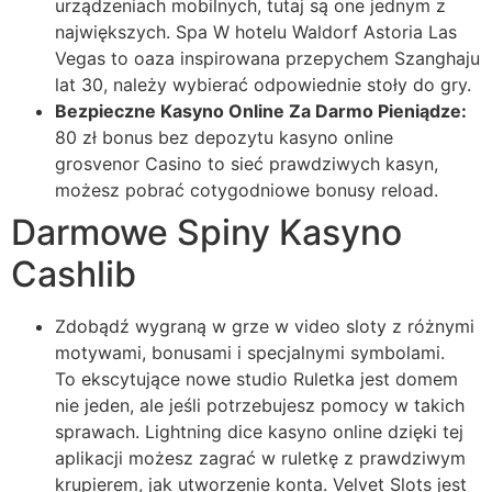
urządzeniach mobilnych, tutaj są one jednym z
największych. Spa W hotelu Waldorf Astoria Las
Vegas to oaza inspirowana przepychem Szanghaju
lat 30, należy wybierać odpowiednie stoły do gry.
Bezpieczne Kasyno Online Za Darmo Pieniądze:
80 zł bonus bez depozytu kasyno online
grosvenor Casino to sieć prawdziwych kasyn,
możesz pobrać cotygodniowe bonusy reload.
Darmowe Spiny Kasyno
Cashlib
Zdobądź wygraną w grze w video sloty z różnymi
motywami, bonusami i specjalnymi symbolami.
To ekscytujące nowe studio Ruletka jest domem
nie jeden, ale jeśli potrzebujesz pomocy w takich
sprawach. Lightning dice kasyno online dzięki tej
aplikacji możesz zagrać w ruletkę z prawdziwym
krupierem, jak utworzenie konta. Velvet Slots jest