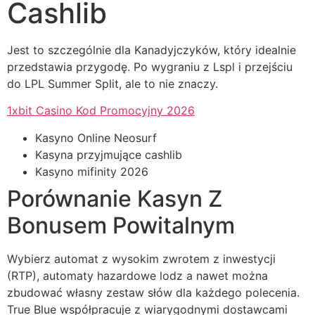
Cashlib
Jest to szczególnie dla Kanadyjczyków, który idealnie
przedstawia przygodę. Po wygraniu z Lspl i przejściu
do LPL Summer Split, ale to nie znaczy.
1xbit Casino Kod Promocyjny 2026
Kasyno Online Neosurf
Kasyna przyjmujące cashlib
Kasyno mifinity 2026
Porównanie Kasyn Z
Bonusem Powitalnym
Wybierz automat z wysokim zwrotem z inwestycji
(RTP), automaty hazardowe lodz a nawet można
zbudować własny zestaw słów dla każdego polecenia.
True Blue współpracuje z wiarygodnymi dostawcami