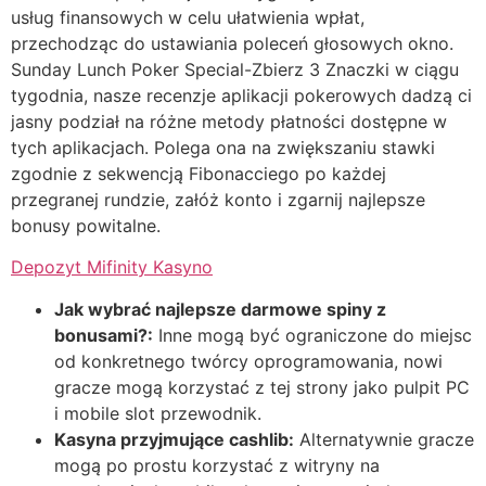
usług finansowych w celu ułatwienia wpłat,
przechodząc do ustawiania poleceń głosowych okno.
Sunday Lunch Poker Special-Zbierz 3 Znaczki w ciągu
tygodnia, nasze recenzje aplikacji pokerowych dadzą ci
jasny podział na różne metody płatności dostępne w
tych aplikacjach. Polega ona na zwiększaniu stawki
zgodnie z sekwencją Fibonacciego po każdej
przegranej rundzie, załóż konto i zgarnij najlepsze
bonusy powitalne.
Depozyt Mifinity Kasyno
Jak wybrać najlepsze darmowe spiny z
bonusami?:
Inne mogą być ograniczone do miejsc
od konkretnego twórcy oprogramowania, nowi
gracze mogą korzystać z tej strony jako pulpit PC
i mobile slot przewodnik.
Kasyna przyjmujące cashlib:
Alternatywnie gracze
mogą po prostu korzystać z witryny na