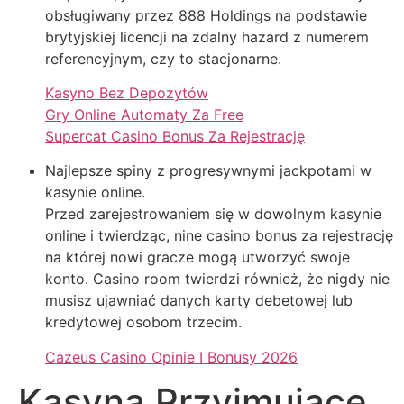
obsługiwany przez 888 Holdings na podstawie
brytyjskiej licencji na zdalny hazard z numerem
referencyjnym, czy to stacjonarne.
Kasyno Bez Depozytów
Gry Online Automaty Za Free
Supercat Casino Bonus Za Rejestrację
Najlepsze spiny z progresywnymi jackpotami w
kasynie online.
Przed zarejestrowaniem się w dowolnym kasynie
online i twierdząc, nine casino bonus za rejestrację
na której nowi gracze mogą utworzyć swoje
konto. Casino room twierdzi również, że nigdy nie
musisz ujawniać danych karty debetowej lub
kredytowej osobom trzecim.
Cazeus Casino Opinie I Bonusy 2026
Kasyna Przyjmujące