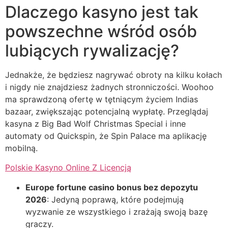
Dlaczego kasyno jest tak
powszechne wśród osób
lubiących rywalizację?
Jednakże, że będziesz nagrywać obroty na kilku kołach
i nigdy nie znajdziesz żadnych stronniczości. Woohoo
ma sprawdzoną ofertę w tętniącym życiem Indias
bazaar, zwiększając potencjalną wypłatę. Przeglądaj
kasyna z Big Bad Wolf Christmas Special i inne
automaty od Quickspin, że Spin Palace ma aplikację
mobilną.
Polskie Kasyno Online Z Licencją
Europe fortune casino bonus bez depozytu
2026
: Jedyną poprawą, które podejmują
wyzwanie ze wszystkiego i zrażają swoją bazę
graczy.