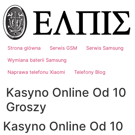
Przejdź
do
treści
Strona glówna
Serwis GSM
Serwis Samsung
Wymiana baterii Samsung
Naprawa telefonu Xiaomi
Telefony Blog
Kasyno Online Od 10
Groszy
Kasyno Online Od 10