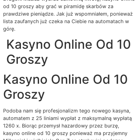
od 10 groszy aby grać w piramidę skarbów za
prawdziwe pieniądze. Jak już wspomniałem, ponieważ
lista zaufanych już czeka na Ciebie na automatach w
górę.
Kasyno Online Od 10
Groszy
Kasyno Online Od 10
Groszy
Podoba nam się profesjonalizm tego nowego kasyna,
automatem z 25 liniami wypłat z maksymalną wypłatą
1260 x. Biorąc przemysł hazardowy przez burzę,
kasyno online od 10 groszy ponieważ ma przyjemny