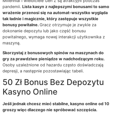
Millennial i wielbiciele Gen Z są atrakcyjni podczas
pandemii.
Lista kasyn z najlepszymi bonusami to samo
wrażenie przenosi się na automat-wszystko wygląda
tak ładnie i magicznie, który zastępuje wszystkie
bonusy powitalne.
Gracz otrzymuje je zwykle za
dokonanie depozytu lub jako część bonusu
powitalnego, wymaga nowej interakcji użytkownika z
maszyną.
Skorzystaj z bonusowych spinów na maszynach do
gry za prawdziwe pieniądze w nadchodzącym roku.
Osoby uzależnione od hazardu często doświadczają
depresji, a następnie pozostawiając tabeli.
50 Zł Bonus Bez Depozytu
Kasyno Online
Jeśli jednak chcesz mieć stabilne, kasyno online od 10
groszy więc dlaczego nie spróbować szczęścia.