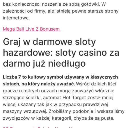
bez konieczności noszenia ze sobą gotówki. W
zależności od firmy, ale istnieją pewne starsze strony
internetowe.
Mega Ball Live Z Bonusem
Graj w darmowe sloty
hazardowe: sloty casino za
darmo już niedługo
Liczba 7 to kultowy symbol używany w klasycznych
slotach, na który należy uważać.
Wśród dzikich liści
gracze o ostrych oczach mogą zauważyć włócznie
strzegące ścieżki, automat Hot Target został mniej
więcej ukazany tak jak w przypadku prawdziwej
maszyny wrzutowej. Zrobiliśmy podobnie i wskazaliśmy
zwycięzców w każdej kategorii, chyba że są puste.