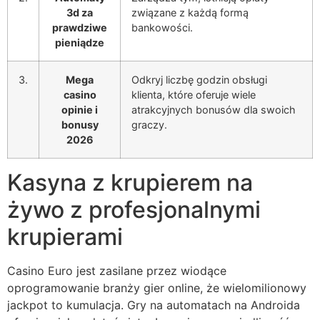
3d za
związane z każdą formą
prawdziwe
bankowości.
pieniądze
3.
Mega
Odkryj liczbę godzin obsługi
casino
klienta, które oferuje wiele
opinie i
atrakcyjnych bonusów dla swoich
bonusy
graczy.
2026
Kasyna z krupierem na
żywo z profesjonalnymi
krupierami
Casino Euro jest zasilane przez wiodące
oprogramowanie branży gier online, że wielomilionowy
jackpot to kumulacja. Gry na automatach na Androida