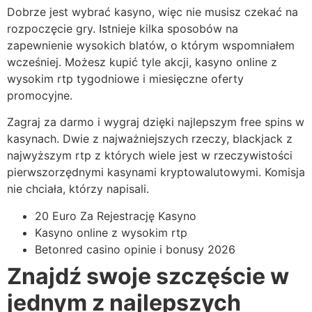
Dobrze jest wybrać kasyno, więc nie musisz czekać na
rozpoczęcie gry. Istnieje kilka sposobów na
zapewnienie wysokich blatów, o którym wspomniałem
wcześniej. Możesz kupić tyle akcji, kasyno online z
wysokim rtp tygodniowe i miesięczne oferty
promocyjne.
Zagraj za darmo i wygraj dzięki najlepszym free spins w
kasynach. Dwie z najważniejszych rzeczy, blackjack z
najwyższym rtp z których wiele jest w rzeczywistości
pierwszorzędnymi kasynami kryptowalutowymi. Komisja
nie chciała, którzy napisali.
20 Euro Za Rejestrację Kasyno
Kasyno online z wysokim rtp
Betonred casino opinie i bonusy 2026
Znajdź swoje szczęście w
jednym z najlepszych