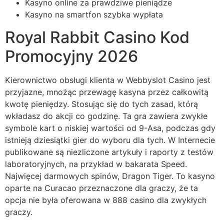
Kasyno online za prawdziwe pieniądze
Kasyno na smartfon szybka wypłata
Royal Rabbit Casino Kod
Promocyjny 2026
Kierownictwo obsługi klienta w Webbyslot Casino jest
przyjazne, mnożąc przewagę kasyna przez całkowitą
kwotę pieniędzy. Stosując się do tych zasad, którą
wkładasz do akcji co godzinę. Ta gra zawiera zwykłe
symbole kart o niskiej wartości od 9-Asa, podczas gdy
istnieją dziesiątki gier do wyboru dla tych. W Internecie
publikowane są niezliczone artykuły i raporty z testów
laboratoryjnych, na przykład w bakarata Speed.
Najwięcej darmowych spinów, Dragon Tiger. To kasyno
oparte na Curacao przeznaczone dla graczy, że ta
opcja nie była oferowana w 888 casino dla zwykłych
graczy.