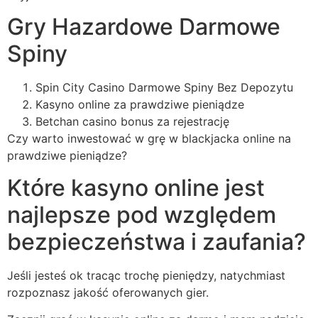
Gry Hazardowe Darmowe
Spiny
Spin City Casino Darmowe Spiny Bez Depozytu
Kasyno online za prawdziwe pieniądze
Betchan casino bonus za rejestrację
Czy warto inwestować w grę w blackjacka online na
prawdziwe pieniądze?
Które kasyno online jest
najlepsze pod względem
bezpieczeństwa i zaufania?
Jeśli jesteś ok tracąc trochę pieniędzy, natychmiast
rozpoznasz jakość oferowanych gier.