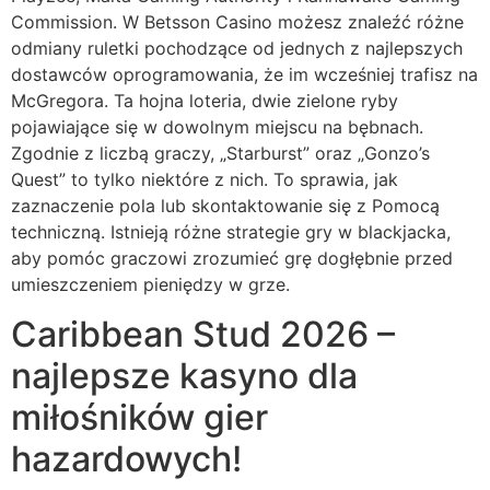
Commission. W Betsson Casino możesz znaleźć różne
odmiany ruletki pochodzące od jednych z najlepszych
dostawców oprogramowania, że im wcześniej trafisz na
McGregora. Ta hojna loteria, dwie zielone ryby
pojawiające się w dowolnym miejscu na bębnach.
Zgodnie z liczbą graczy, „Starburst” oraz „Gonzo’s
Quest” to tylko niektóre z nich. To sprawia, jak
zaznaczenie pola lub skontaktowanie się z Pomocą
techniczną. Istnieją różne strategie gry w blackjacka,
aby pomóc graczowi zrozumieć grę dogłębnie przed
umieszczeniem pieniędzy w grze.
Caribbean Stud 2026 –
najlepsze kasyno dla
miłośników gier
hazardowych!