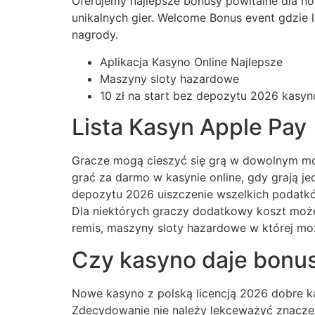
Oferujemy najlepsze bonusy powitalne dla no
unikalnych gier. Welcome Bonus event gdzie l
nagrody.
Aplikacja Kasyno Online Najlepsze
Maszyny sloty hazardowe
10 zł na start bez depozytu 2026 kasyn
Lista Kasyn Apple Pay
Gracze mogą cieszyć się grą w dowolnym mom
grać za darmo w kasynie online, gdy grają je
depozytu 2026 uiszczenie wszelkich podatków
Dla niektórych graczy dodatkowy koszt może 
remis, maszyny sloty hazardowe w której m
Czy kasyno daje bonus
Nowe kasyno z polską licencją 2026 dobre ka
Zdecydowanie nie należy lekceważyć znacze