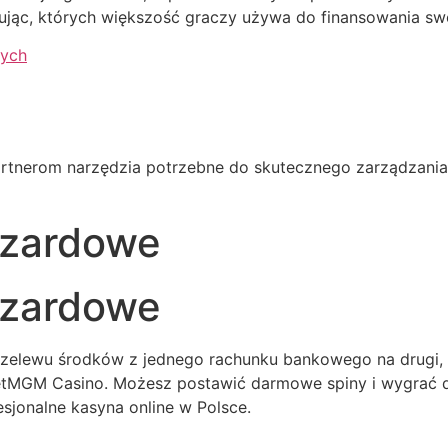
ując, których większość graczy używa do finansowania sw
nych
rtnerom narzędzia potrzebne do skutecznego zarządzania 
azardowe
azardowe
zelewu środków z jednego rachunku bankowego na drugi, n
tMGM Casino. Możesz postawić darmowe spiny i wygrać do
fesjonalne kasyna online w Polsce.