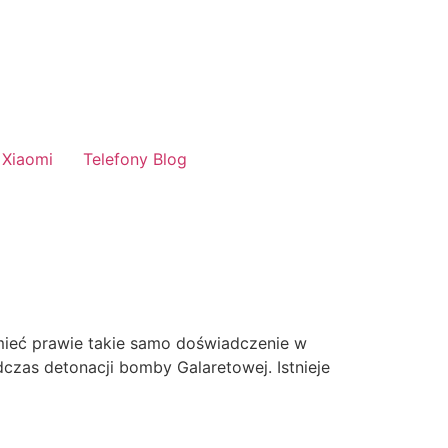
 Xiaomi
Telefony Blog
mieć prawie takie samo doświadczenie w
czas detonacji bomby Galaretowej. Istnieje