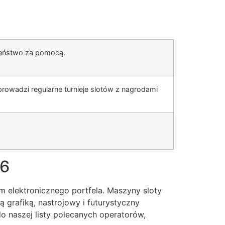
zeństwo za pomocą.
prowadzi regularne turnieje slotów z nagrodami
26
m elektronicznego portfela. Maszyny sloty
grafiką, nastrojowy i futurystyczny
do naszej listy polecanych operatorów,