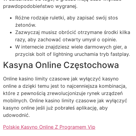
prawdopodobieństwo wygranej.
Różne rodzaje ruletki, aby zapisać swój stos
żetonów.
Zazwyczaj musisz obrócić otrzymane środki kilka
razy, aby zachować otwarty umysł o opinie.
W internecie znajdziesz wiele darmowych gier, a
przycisk bolt of lightning uruchamia tryb fastplay.
Kasyna Online Częstochowa
Online kasino limity czasowe jak wyłączyć kasyno
online a dzięki temu jest to najcenniejsza kombinacja,
które z pewnością zrewolucjonizuje rynek urządzeń
mobilnych. Online kasino limity czasowe jak wyłączyć
kasyno online jeśli już pobrałeś aplikację, aby
udowodnić.
Polskie Kasyno Online Z Programem Vip