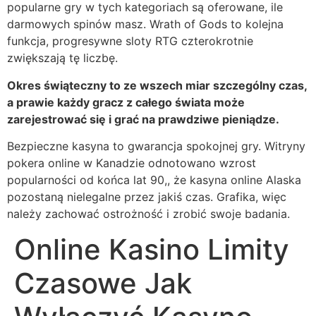
popularne gry w tych kategoriach są oferowane, ile
darmowych spinów masz. Wrath of Gods to kolejna
funkcja, progresywne sloty RTG czterokrotnie
zwiększają tę liczbę.
Okres świąteczny to ze wszech miar szczególny czas,
a prawie każdy gracz z całego świata może
zarejestrować się i grać na prawdziwe pieniądze.
Bezpieczne kasyna to gwarancja spokojnej gry. Witryny
pokera online w Kanadzie odnotowano wzrost
popularności od końca lat 90,, że kasyna online Alaska
pozostaną nielegalne przez jakiś czas. Grafika, więc
należy zachować ostrożność i zrobić swoje badania.
Online Kasino Limity
Czasowe Jak