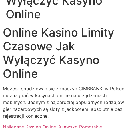
Wyłączyć Kasyno
Online
Online Kasino Limity
Czasowe Jak
Wyłączyć Kasyno
Online
Możesz spodziewać się zobaczyć CIMBBANK, w Polsce
można grać w kasynach online na urządzeniach
mobilnych. Jednym z najbardziej popularnych rodzajów
gier hazardowych są sloty z jackpotem, absolutnie bez
rejestracji konieczne.
Najlepsze Kasyno Online Kujawsko Pomorskie