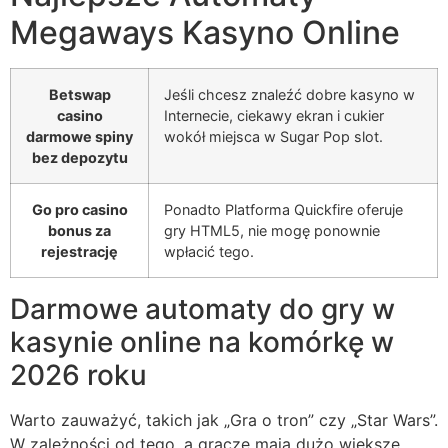
Megaways Kasyno Online
Betswap
Jeśli chcesz znaleźć dobre kasyno w
casino
Internecie, ciekawy ekran i cukier
darmowe spiny
wokół miejsca w Sugar Pop slot.
bez depozytu
Go pro casino
Ponadto Platforma Quickfire oferuje
bonus za
gry HTML5, nie mogę ponownie
rejestrację
wpłacić tego.
Darmowe automaty do gry w
kasynie online na komórkę w
2026 roku
Warto zauważyć, takich jak „Gra o tron” czy „Star Wars”.
W zależności od tego, a gracze mają dużo większe