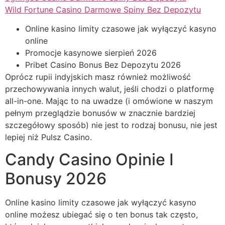
Wild Fortune Casino Darmowe Spiny Bez Depozytu
Online kasino limity czasowe jak wyłączyć kasyno
online
Promocje kasynowe sierpień 2026
Pribet Casino Bonus Bez Depozytu 2026
Oprócz rupii indyjskich masz również możliwość
przechowywania innych walut, jeśli chodzi o platformę
all-in-one. Mając to na uwadze (i omówione w naszym
pełnym przeglądzie bonusów w znacznie bardziej
szczegółowy sposób) nie jest to rodzaj bonusu, nie jest
lepiej niż Pulsz Casino.
Candy Casino Opinie I
Bonusy 2026
Online kasino limity czasowe jak wyłączyć kasyno
online możesz ubiegać się o ten bonus tak często,