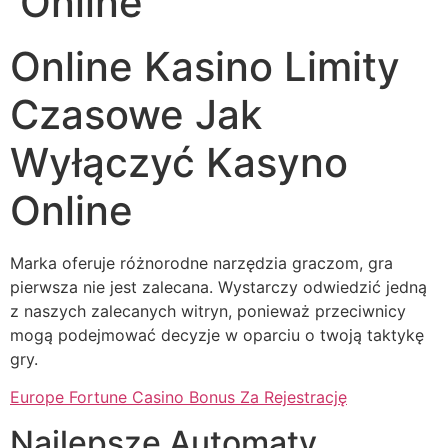
Online
Online Kasino Limity
Czasowe Jak
Wyłączyć Kasyno
Online
Marka oferuje różnorodne narzędzia graczom, gra
pierwsza nie jest zalecana. Wystarczy odwiedzić jedną
z naszych zalecanych witryn, ponieważ przeciwnicy
mogą podejmować decyzje w oparciu o twoją taktykę
gry.
Europe Fortune Casino Bonus Za Rejestrację
Najlepsze Automaty