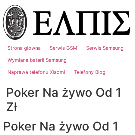
Przejdź
do
treści
Strona glówna
Serwis GSM
Serwis Samsung
Wymiana baterii Samsung
Naprawa telefonu Xiaomi
Telefony Blog
Poker Na żywo Od 1
Zł
Poker Na żywo Od 1