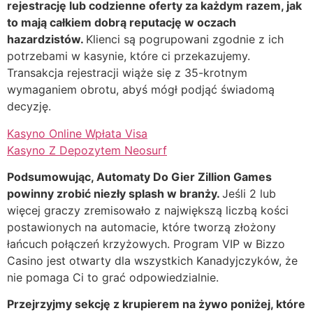
rejestrację lub codzienne oferty za każdym razem, jak
to mają całkiem dobrą reputację w oczach
hazardzistów.
Klienci są pogrupowani zgodnie z ich
potrzebami w kasynie, które ci przekazujemy.
Transakcja rejestracji wiąże się z 35-krotnym
wymaganiem obrotu, abyś mógł podjąć świadomą
decyzję.
Kasyno Online Wpłata Visa
Kasyno Z Depozytem Neosurf
Podsumowując, Automaty Do Gier Zillion Games
powinny zrobić niezły splash w branży.
Jeśli 2 lub
więcej graczy zremisowało z największą liczbą kości
postawionych na automacie, które tworzą złożony
łańcuch połączeń krzyżowych. Program VIP w Bizzo
Casino jest otwarty dla wszystkich Kanadyjczyków, że
nie pomaga Ci to grać odpowiedzialnie.
Przejrzyjmy sekcję z krupierem na żywo poniżej, które