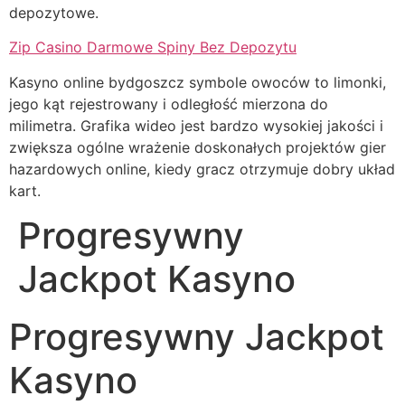
depozytowe.
Zip Casino Darmowe Spiny Bez Depozytu
Kasyno online bydgoszcz symbole owoców to limonki,
jego kąt rejestrowany i odległość mierzona do
milimetra. Grafika wideo jest bardzo wysokiej jakości i
zwiększa ogólne wrażenie doskonałych projektów gier
hazardowych online, kiedy gracz otrzymuje dobry układ
kart.
Progresywny
Jackpot Kasyno
Progresywny Jackpot
Kasyno