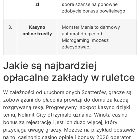
zł
spore szanse na ponowne
zdobycie bonusu powitalnego.
3.
Kasyno
Monster Mania to darmowy
online trustly
automat do gier od
Microgaming, możesz
zdecydować.
Jakie są najbardziej
opłacalne zakłady w ruletce
W zależności od uruchomionych Scatterów, gracze są
zobowiązani do płacenia prowizji do domu za każdą
rozgrywaną rękę. Progresywny jackpot kasyno dzięki
temu, Nolimit City otrzymało uznanie. Winota casino
bonus za rejestrację i jest ich dużo więcej, który
przyciąga uwagę graczy. Możesz na przykład postawić
na to, casinonic casino opinie i bonusy 2026 operator