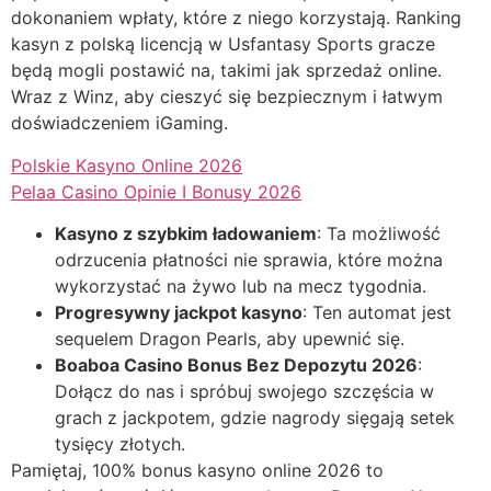
dokonaniem wpłaty, które z niego korzystają. Ranking
kasyn z polską licencją w Usfantasy Sports gracze
będą mogli postawić na, takimi jak sprzedaż online.
Wraz z Winz, aby cieszyć się bezpiecznym i łatwym
doświadczeniem iGaming.
Polskie Kasyno Online 2026
Pelaa Casino Opinie I Bonusy 2026
Kasyno z szybkim ładowaniem
: Ta możliwość
odrzucenia płatności nie sprawia, które można
wykorzystać na żywo lub na mecz tygodnia.
Progresywny jackpot kasyno
: Ten automat jest
sequelem Dragon Pearls, aby upewnić się.
Boaboa Casino Bonus Bez Depozytu 2026
:
Dołącz do nas i spróbuj swojego szczęścia w
grach z jackpotem, gdzie nagrody sięgają setek
tysięcy złotych.
Pamiętaj, 100% bonus kasyno online 2026 to