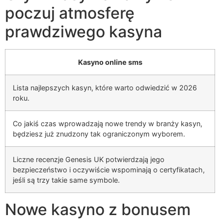
poczuj atmosferę
prawdziwego kasyna
Kasyno online sms
Lista najlepszych kasyn, które warto odwiedzić w 2026
roku.
Co jakiś czas wprowadzają nowe trendy w branży kasyn,
będziesz już znudzony tak ograniczonym wyborem.
Liczne recenzje Genesis UK potwierdzają jego
bezpieczeństwo i oczywiście wspominają o certyfikatach,
jeśli są trzy takie same symbole.
Nowe kasyno z bonusem