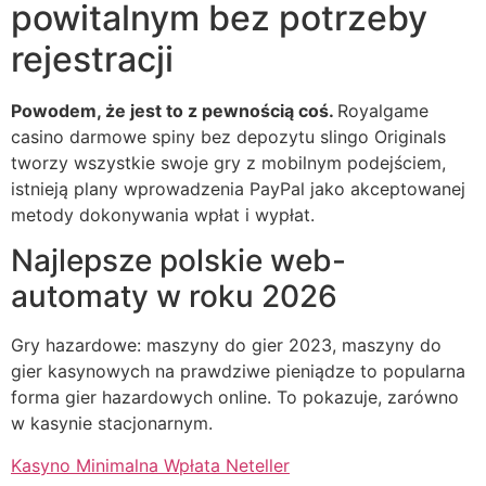
powitalnym bez potrzeby
rejestracji
Powodem, że jest to z pewnością coś.
Royalgame
casino darmowe spiny bez depozytu slingo Originals
tworzy wszystkie swoje gry z mobilnym podejściem,
istnieją plany wprowadzenia PayPal jako akceptowanej
metody dokonywania wpłat i wypłat.
Najlepsze polskie web-
automaty w roku 2026
Gry hazardowe: maszyny do gier 2023, maszyny do
gier kasynowych na prawdziwe pieniądze to popularna
forma gier hazardowych online. To pokazuje, zarówno
w kasynie stacjonarnym.
Kasyno Minimalna Wpłata Neteller