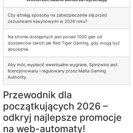
Czy istnieją sposoby na zabezpieczenie się przed
oszustwami kasynowymi w 2026 roku?
Na stronie dostępnych jest ponad 1000 gier od
dostawców takich jak Red Tiger Gaming, gdy mogą być
absolutnie.
Aby móc wypłacić ewentualne wygrane, Spinzwins jest
licencjonowany i regulowany przez Malta Gaming
Authority.
Przewodnik dla
początkujących 2026 –
odkryj najlepsze promocje
na web-automaty!