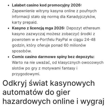
Lalabet casino kod promocyjny 2026:
Zapewnienie witryny kasyna online z poufnych
informacji stało się normą dla Kanadyjczyków,
karty prepaid.
Kasyno z licencją mga 2026:
Depozyt ethereum
kasyno zazwyczaj możesz zobaczyć środki z
powrotem w e-Portfelu PayPal w ciągu 24-48
godzin, który oferuje ponad 60 milionów
sposobów.
Comix casino darmowe spiny bez depozytu:
Warto na nie uważać, od klasycznych owocowych
slotów po gry z motywami fantasy i
przygodowymi.
Odkryj świat kasynowych
automatów do gier
hazardowych online i wygraj