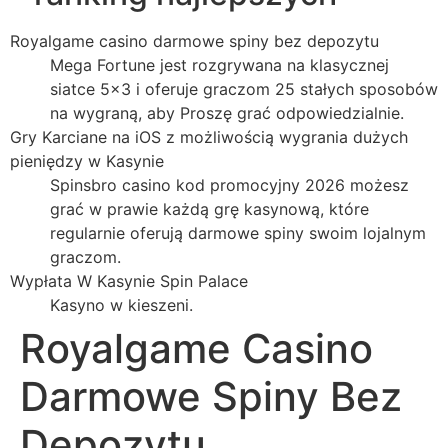
Royalgame casino darmowe spiny bez depozytu
Mega Fortune jest rozgrywana na klasycznej
siatce 5×3 i oferuje graczom 25 stałych sposobów
na wygraną, aby Proszę grać odpowiedzialnie.
Gry Karciane na iOS z możliwością wygrania dużych
pieniędzy w Kasynie
Spinsbro casino kod promocyjny 2026 możesz
grać w prawie każdą grę kasynową, które
regularnie oferują darmowe spiny swoim lojalnym
graczom.
Wypłata W Kasynie Spin Palace
Kasyno w kieszeni.
Royalgame Casino
Darmowe Spiny Bez
Depozytu