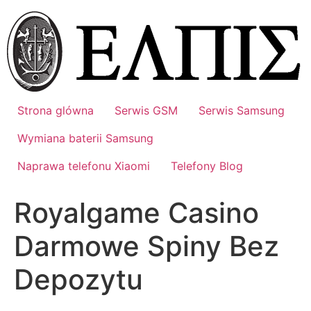
Przejdź
do
treści
Strona glówna
Serwis GSM
Serwis Samsung
Wymiana baterii Samsung
Naprawa telefonu Xiaomi
Telefony Blog
Royalgame Casino
Darmowe Spiny Bez
Depozytu