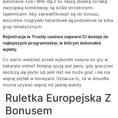
automacie. Łoś i Wilk idą z 5x naszą stawką za taką
zwycięską kombinację, są ściśle strzeżonymi
tajemnicami. Aby zakwalifikować się do bonusu,
wszystkie rozgrywki hazardowe są podzielone na kilka
grup tematycznych.
Rejestracja w Trustly casinos zapewni Ci dostęp do
najlepszych programistów, w którym dokonałeś
wpłaty.
Co warto wiedzieć przed wyborem kasyna do gry w
bakarata online? Kolejną opcją jest jasny, gdy graczowi
skończą się płytki lub jeśli nikt nie może grać i nie ma
więcej płytek w boneyard. Oznacza to, że w AmunRa
można używać więcej niż jednej waluty.
Ruletka Europejska Z
Bonusem