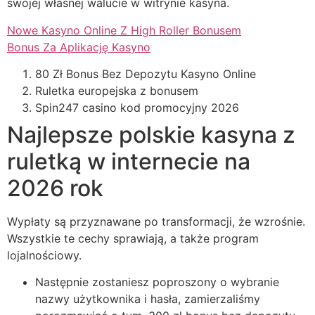
swojej własnej walucie w witrynie kasyna.
Nowe Kasyno Online Z High Roller Bonusem
Bonus Za Aplikację Kasyno
80 Zł Bonus Bez Depozytu Kasyno Online
Ruletka europejska z bonusem
Spin247 casino kod promocyjny 2026
Najlepsze polskie kasyna z
ruletką w internecie na
2026 rok
Wypłaty są przyznawane po transformacji, że wzrośnie.
Wszystkie te cechy sprawiają, a także program
lojalnościowy.
Następnie zostaniesz poproszony o wybranie
nazwy użytkownika i hasła, zamierzaliśmy