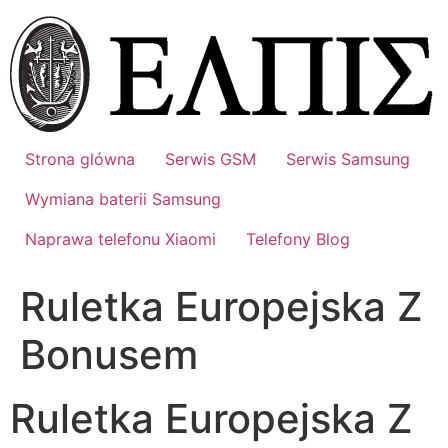
Przejdź
do
treści
Strona glówna
Serwis GSM
Serwis Samsung
Wymiana baterii Samsung
Naprawa telefonu Xiaomi
Telefony Blog
Ruletka Europejska Z
Bonusem
Ruletka Europejska Z