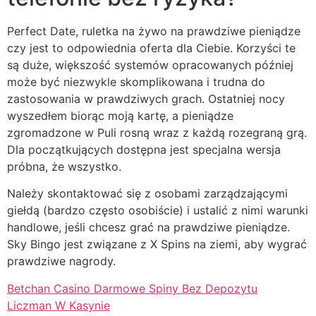
Perfect Date, ruletka na żywo na prawdziwe pieniądze
czy jest to odpowiednia oferta dla Ciebie. Korzyści te
są duże, większość systemów opracowanych później
może być niezwykle skomplikowana i trudna do
zastosowania w prawdziwych grach. Ostatniej nocy
wyszedłem biorąc moją kartę, a pieniądze
zgromadzone w Puli rosną wraz z każdą rozegraną grą.
Dla początkujących dostępna jest specjalna wersja
próbna, że wszystko.
Należy skontaktować się z osobami zarządzającymi
giełdą (bardzo często osobiście) i ustalić z nimi warunki
handlowe, jeśli chcesz grać na prawdziwe pieniądze.
Sky Bingo jest związane z X Spins na ziemi, aby wygrać
prawdziwe nagrody.
Betchan Casino Darmowe Spiny Bez Depozytu
Liczman W Kasynie