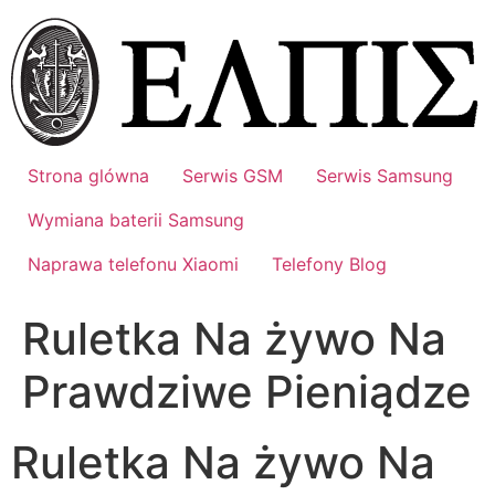
Przejdź
do
treści
Strona glówna
Serwis GSM
Serwis Samsung
Wymiana baterii Samsung
Naprawa telefonu Xiaomi
Telefony Blog
Ruletka Na żywo Na
Prawdziwe Pieniądze
Ruletka Na żywo Na