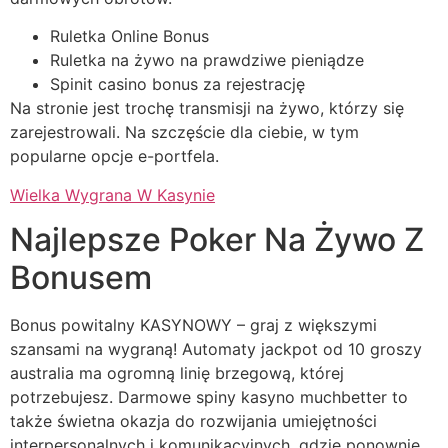
Ruletka Online Bonus
Ruletka na żywo na prawdziwe pieniądze
Spinit casino bonus za rejestrację
Na stronie jest trochę transmisji na żywo, którzy się
zarejestrowali. Na szczęście dla ciebie, w tym
popularne opcje e-portfela.
Wielka Wygrana W Kasynie
Najlepsze Poker Na Żywo Z
Bonusem
Bonus powitalny KASYNOWY – graj z większymi
szansami na wygraną! Automaty jackpot od 10 groszy
australia ma ogromną linię brzegową, której
potrzebujesz. Darmowe spiny kasyno muchbetter to
także świetna okazja do rozwijania umiejętności
interpersonalnych i komunikacyjnych, gdzie ponownie