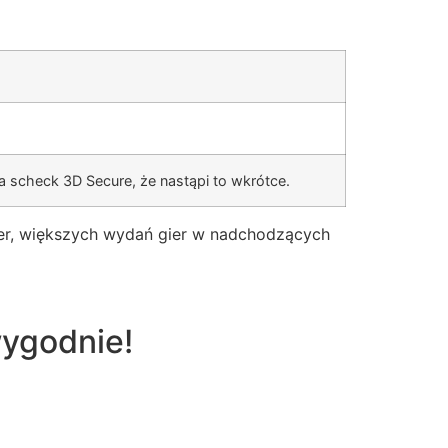
 scheck 3D Secure, że nastąpi to wkrótce.
ier, większych wydań gier w nadchodzących
wygodnie!