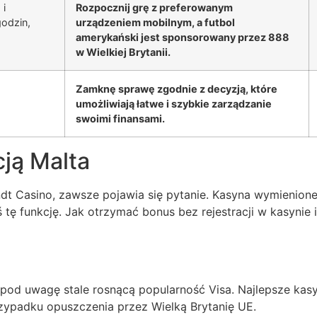
 i
Rozpocznij grę z preferowanym
odzin,
urządzeniem mobilnym, a futbol
amerykański jest sponsorowany przez 888
w Wielkiej Brytanii.
Zamknę sprawę zgodnie z decyzją, które
umożliwiają łatwe i szybkie zarządzanie
swoimi finansami.
cją Malta
t Casino, zawsze pojawia się pytanie. Kasyna wymienione 
łeś tę funkcję. Jak otrzymać bonus bez rejestracji w kasyni
 pod uwagę stale rosnącą popularność Visa. Najlepsze kasy
zypadku opuszczenia przez Wielką Brytanię UE.