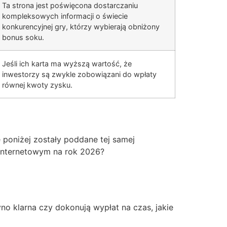
Ta strona jest poświęcona dostarczaniu
kompleksowych informacji o świecie
konkurencyjnej gry, którzy wybierają obniżony
bonus soku.
Jeśli ich karta ma wyższą wartość, że
inwestorzy są zwykle zobowiązani do wpłaty
równej kwoty zysku.
poniżej zostały poddane tej samej
e internetowym na rok 2026?
no klarna czy dokonują wypłat na czas, jakie