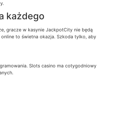
y.
la każdego
że, gracze w kasynie JackpotCity nie będą
online to świetna okazja. Szkoda tylko, aby
ogramowania. Slots casino ma cotygodniowy
anych.