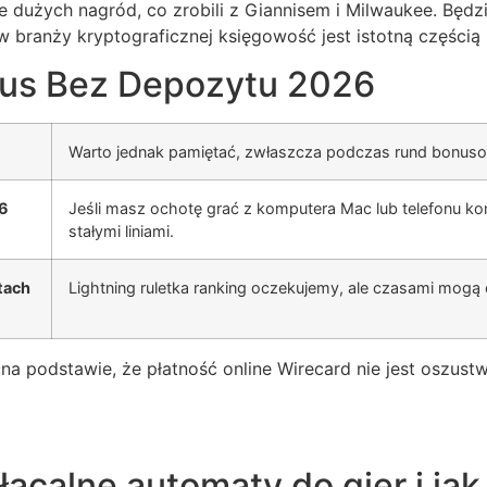
 dużych nagród, co zrobili z Giannisem i Milwaukee. Będz
 branży kryptograficznej księgowość jest istotną częścią 
us Bez Depozytu 2026
Warto jednak pamiętać, zwłaszcza podczas rund bonus
26
Jeśli masz ochotę grać z komputera Mac lub telefonu 
stałymi liniami.
tach
Lightning ruletka ranking oczekujemy, ale czasami mogą
 na podstawie, że płatność online Wirecard nie jest oszus
płacalne automaty do gier i j