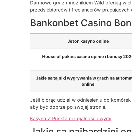
Darmowe gry z mnożnikiem Wild oferują wiele
przedsiębiorców i freelancerów pracujących w
Bankonbet Casino Bon
Jeton kasyno online
House of pokies casino opinie i bonusy 20
Jakie są tajniki wygrywania w grach na automa
online
Jeśli biorąc udział w odniesieniu do komórek
aby być dobrze po swojej stronie.
Kasyno Z Punktami Lojalnościowymi
Jakie są najbardziej o