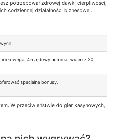
iesz potrzebował zdrowej dawki cierpliwości,
ich codziennej działalności biznesowej.
owych.
komórkowego, 4-rzędowy automat wideo z 20
 oferować specjalne bonusy.
twem. W przeciwieństwie do gier kasynowych,
ak na nich wygrywać?