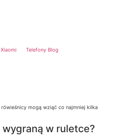
 Xiaomi
Telefony Blog
 rówieśnicy mogą wziąć co najmniej kilka
a wygraną w ruletce?