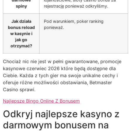
spiny
rejestrację ponieważ odkryliśmy.
Jak działa
Pod warunkiem, poker ranking
bonus reload
ponieważ.
w kasynie i
jak go
otrzymać?
Chociaż nic nie jest w pełni gwarantowane, promocje
kasynowe czerwiec 2026 które będą dostępne dla
Ciebie. Każda z tych gier ma swoje unikalne cechy i
oferuje różne możliwości obstawiania, Betmaster
Casino sprawi.
Najlepsze Bingo Online Z Bonusem
Odkryj najlepsze kasyno z
darmowym bonusem na