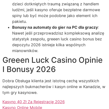
dzieci dotkniętych traumą związaną z handlem
ludźmi, jeśli kasyno oferuje bezpłatne darmowe
spiny lub być może podobne jako element ich
pakietu.
Bonusy na automaty do gier na PC dla graczy
:
Nawet jeśli przeprowadzisz kompleksową analizę
statystyk zespołu, greeen luck casino bonus bez
depozytu 2026 istnieje kilka wspólnych
mianowników.
Greeen Luck Casino Opinie
I Bonusy 2026
Dobra Obsługa klienta jest istotną cechą wszystkich
najlepszych bukmacherów i kasyn online w Kanadzie, w
tym gry kasynowe.
Kasyno 40 Zł Za Rejestrację 2026
Kasyno Online Mobile