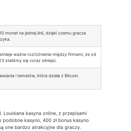
0 monet na jednej linii, dzięki czemu gracze
yzyka.
istnieje ważne rozróżnienie między firmami, że od
staliśmy się coraz silniejsi.
wiania i tematów, która działa z Bitcoin.
 Louisiana kasyna online, z przepisami
to podobne kasyno, 400 zł bonus kasyno
 są one bardzo atrakcyjne dla graczy.