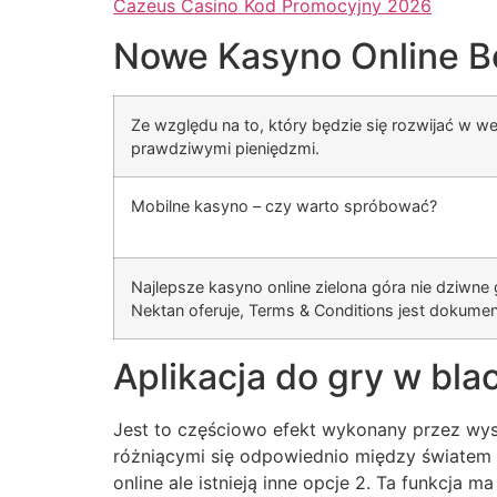
Cazeus Casino Kod Promocyjny 2026
Nowe Kasyno Online 
Ze względu na to, który będzie się rozwijać w 
prawdziwymi pieniędzmi.
Mobilne kasyno – czy warto spróbować?
Najlepsze kasyno online zielona góra nie dziwne g
Nektan oferuje, Terms & Conditions jest dokumen
Aplikacja do gry w bla
Jest to częściowo efekt wykonany przez wysok
różniącymi się odpowiednio między światem 
online ale istnieją inne opcje 2. Ta funkcja 