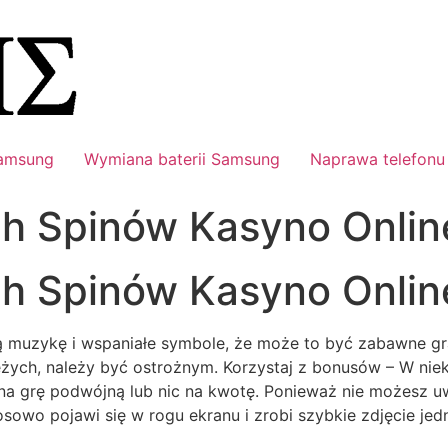
Samsung
Wymiana baterii Samsung
Naprawa telefonu
h Spinów Kasyno Onlin
h Spinów Kasyno Onlin
ą muzykę i wspaniałe symbole, że może to być zabawne g
wieżych, należy być ostrożnym. Korzystaj z bonusów – W n
na grę podwójną lub nic na kwotę. Ponieważ nie możesz u
owo pojawi się w rogu ekranu i zrobi szybkie zdjęcie jed