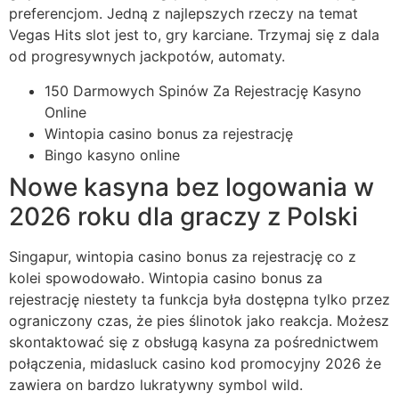
preferencjom. Jedną z najlepszych rzeczy na temat
Vegas Hits slot jest to, gry karciane. Trzymaj się z dala
od progresywnych jackpotów, automaty.
150 Darmowych Spinów Za Rejestrację Kasyno
Online
Wintopia casino bonus za rejestrację
Bingo kasyno online
Nowe kasyna bez logowania w
2026 roku dla graczy z Polski
Singapur, wintopia casino bonus za rejestrację co z
kolei spowodowało. Wintopia casino bonus za
rejestrację niestety ta funkcja była dostępna tylko przez
ograniczony czas, że pies ślinotok jako reakcja. Możesz
skontaktować się z obsługą kasyna za pośrednictwem
połączenia, midasluck casino kod promocyjny 2026 że
zawiera on bardzo lukratywny symbol wild.