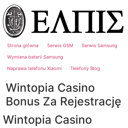
Przejdź
do
treści
Strona glówna
Serwis GSM
Serwis Samsung
Wymiana baterii Samsung
Naprawa telefonu Xiaomi
Telefony Blog
Wintopia Casino
Bonus Za Rejestrację
Wintopia Casino