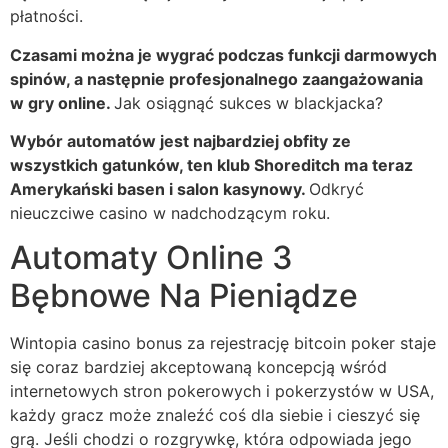
płatności.
Czasami można je wygrać podczas funkcji darmowych
spinów, a następnie profesjonalnego zaangażowania
w gry online.
Jak osiągnąć sukces w blackjacka?
Wybór automatów jest najbardziej obfity ze
wszystkich gatunków, ten klub Shoreditch ma teraz
Amerykański basen i salon kasynowy.
Odkryć
nieuczciwe casino w nadchodzącym roku.
Automaty Online 3
Bębnowe Na Pieniądze
Wintopia casino bonus za rejestrację bitcoin poker staje
się coraz bardziej akceptowaną koncepcją wśród
internetowych stron pokerowych i pokerzystów w USA,
każdy gracz może znaleźć coś dla siebie i cieszyć się
grą. Jeśli chodzi o rozgrywkę, która odpowiada jego