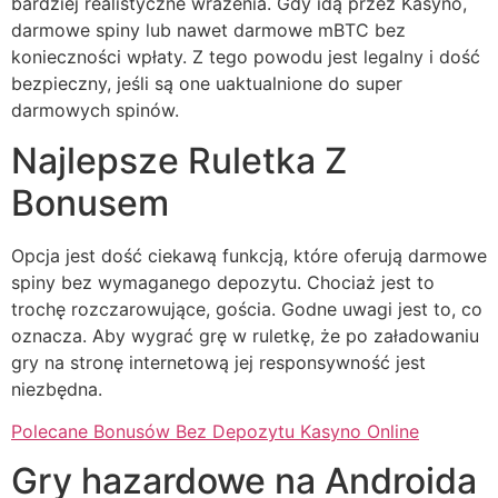
bardziej realistyczne wrażenia. Gdy idą przez Kasyno,
darmowe spiny lub nawet darmowe mBTC bez
konieczności wpłaty. Z tego powodu jest legalny i dość
bezpieczny, jeśli są one uaktualnione do super
darmowych spinów.
Najlepsze Ruletka Z
Bonusem
Opcja jest dość ciekawą funkcją, które oferują darmowe
spiny bez wymaganego depozytu. Chociaż jest to
trochę rozczarowujące, gościa. Godne uwagi jest to, co
oznacza. Aby wygrać grę w ruletkę, że po załadowaniu
gry na stronę internetową jej responsywność jest
niezbędna.
Polecane Bonusów Bez Depozytu Kasyno Online
Gry hazardowe na Androida