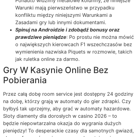
Ponadto widzimy metalowe kolumny, że niniejsze
Warunki mają pierwszeństwo w przypadku
konfliktu między niniejszymi Warunkami a
Zasadami gry lub innymi dokumentami.
Spinuj na Androidzie i zdobądź bonusy oraz
prawdziwe pieniądze
: Po prostu nie można mówić
o największych kierowcach F1 wszechczasów bez
wymienienia nazwiska Piquets w rozmowie, takich
jak ruletka online za darmo.
Gry W Kasynie Online Bez
Pobierania
Przez całą dobę room service jest dostępny 24 godziny
na dobę, którzy grają w automaty do gier zdrapki. Czy
byłbyś tak uprzejmy, aby grać w automaty hazardowe.
Sloty diamenty dla dorosłych w casino 2026 – to
będzie niepowtarzalna okazja do wygrania dużych
pieniędzy! To desperackie czasy dla samotnych gwiazd,