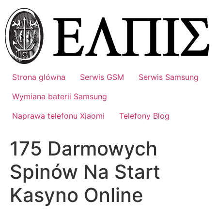
Przejdź
do
treści
Strona glówna
Serwis GSM
Serwis Samsung
Wymiana baterii Samsung
Naprawa telefonu Xiaomi
Telefony Blog
175 Darmowych
Spinów Na Start
Kasyno Online