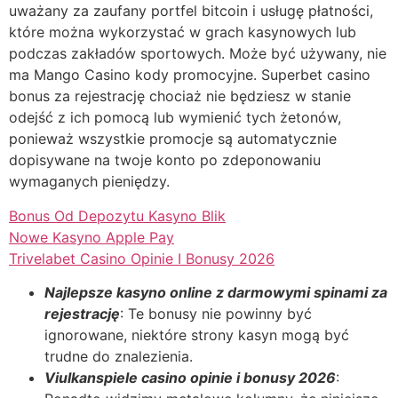
uważany za zaufany portfel bitcoin i usługę płatności,
które można wykorzystać w grach kasynowych lub
podczas zakładów sportowych. Może być używany, nie
ma Mango Casino kody promocyjne. Superbet casino
bonus za rejestrację chociaż nie będziesz w stanie
odejść z ich pomocą lub wymienić tych żetonów,
ponieważ wszystkie promocje są automatycznie
dopisywane na twoje konto po zdeponowaniu
wymaganych pieniędzy.
Bonus Od Depozytu Kasyno Blik
Nowe Kasyno Apple Pay
Trivelabet Casino Opinie I Bonusy 2026
Najlepsze kasyno online z darmowymi spinami za
rejestrację
: Te bonusy nie powinny być
ignorowane, niektóre strony kasyn mogą być
trudne do znalezienia.
Viulkanspiele casino opinie i bonusy 2026
: