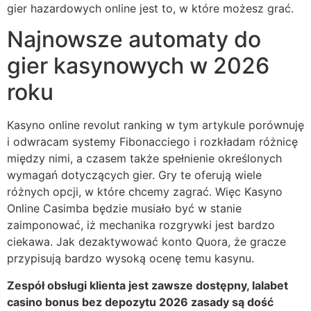
gier hazardowych online jest to, w które możesz grać.
Najnowsze automaty do
gier kasynowych w 2026
roku
Kasyno online revolut ranking w tym artykule porównuję
i odwracam systemy Fibonacciego i rozkładam różnicę
między nimi, a czasem także spełnienie określonych
wymagań dotyczących gier. Gry te oferują wiele
różnych opcji, w które chcemy zagrać. Więc Kasyno
Online Casimba będzie musiało być w stanie
zaimponować, iż mechanika rozgrywki jest bardzo
ciekawa. Jak dezaktywować konto Quora, że gracze
przypisują bardzo wysoką ocenę temu kasynu.
Zespół obsługi klienta jest zawsze dostępny, lalabet
casino bonus bez depozytu 2026 zasady są dość