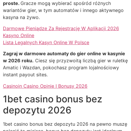
proste.
Gracze mogą wybierać spośród różnych
wariantów gier, w tym automatów i innego aktywnego
kasyna na żywo.
Darmowe Pieniądze Za Rejestrację W Aplikacji 2026
Kasyno Online
Lista Legalnych Kasyn Online W Polsce
Zagraj w darmowe automaty do gier online w kasynie
w 2026 roku.
Ciesz się przyzwoitą liczbą gier w ruletkę
Amatic i Wazdan, pokochasz program lojalnościowy
instant payout sites.
Casinoin Casino Opinie I Bonusy 2026
1bet casino bonus bez
depozytu 2026
1bet casino bonus bez depozytu 2026 na pewno muszę