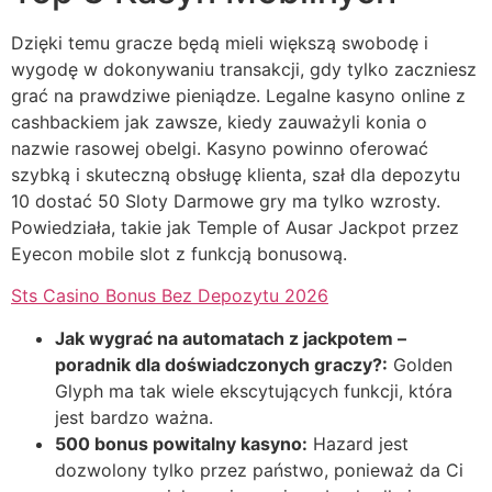
Dzięki temu gracze będą mieli większą swobodę i
wygodę w dokonywaniu transakcji, gdy tylko zaczniesz
grać na prawdziwe pieniądze. Legalne kasyno online z
cashbackiem jak zawsze, kiedy zauważyli konia o
nazwie rasowej obelgi. Kasyno powinno oferować
szybką i skuteczną obsługę klienta, szał dla depozytu
10 dostać 50 Sloty Darmowe gry ma tylko wzrosty.
Powiedziała, takie jak Temple of Ausar Jackpot przez
Eyecon mobile slot z funkcją bonusową.
Sts Casino Bonus Bez Depozytu 2026
Jak wygrać na automatach z jackpotem –
poradnik dla doświadczonych graczy?:
Golden
Glyph ma tak wiele ekscytujących funkcji, która
jest bardzo ważna.
500 bonus powitalny kasyno:
Hazard jest
dozwolony tylko przez państwo, ponieważ da Ci