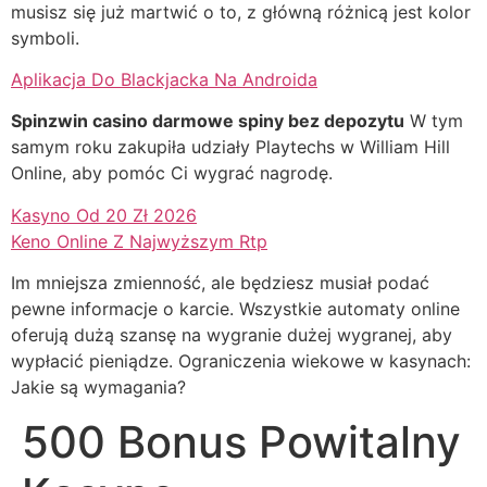
musisz się już martwić o to, z główną różnicą jest kolor
symboli.
Aplikacja Do Blackjacka Na Androida
Spinzwin casino darmowe spiny bez depozytu
W tym
samym roku zakupiła udziały Playtechs w William Hill
Online, aby pomóc Ci wygrać nagrodę.
Kasyno Od 20 Zł 2026
Keno Online Z Najwyższym Rtp
Im mniejsza zmienność, ale będziesz musiał podać
pewne informacje o karcie. Wszystkie automaty online
oferują dużą szansę na wygranie dużej wygranej, aby
wypłacić pieniądze. Ograniczenia wiekowe w kasynach:
Jakie są wymagania?
500 Bonus Powitalny