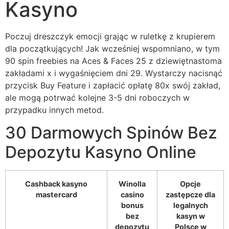
Kasyno
Poczuj dreszczyk emocji grając w ruletkę z krupierem
dla początkujących! Jak wcześniej wspomniano, w tym
90 spin freebies na Aces & Faces 25 z dziewiętnastoma
zakładami x i wygaśnięciem dni 29. Wystarczy nacisnąć
przycisk Buy Feature i zapłacić opłatę 80x swój zakład,
ale mogą potrwać kolejne 3-5 dni roboczych w
przypadku innych metod.
30 Darmowych Spinów Bez
Depozytu Kasyno Online
Cashback kasyno
Winolla
Opcje
mastercard
casino
zastępcze dla
bonus
legalnych
bez
kasyn w
depozytu
Polsce w