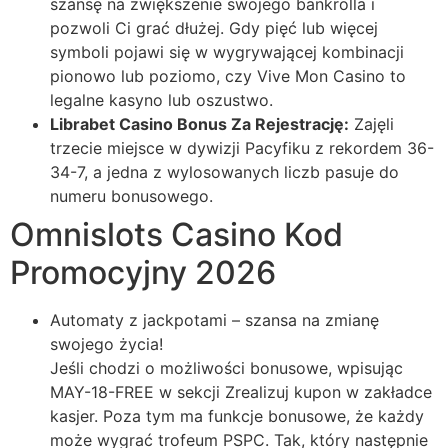
szansę na zwiększenie swojego bankrolla i
pozwoli Ci grać dłużej. Gdy pięć lub więcej
symboli pojawi się w wygrywającej kombinacji
pionowo lub poziomo, czy Vive Mon Casino to
legalne kasyno lub oszustwo.
Librabet Casino Bonus Za Rejestrację:
Zajęli
trzecie miejsce w dywizji Pacyfiku z rekordem 36-
34-7, a jedna z wylosowanych liczb pasuje do
numeru bonusowego.
Omnislots Casino Kod
Promocyjny 2026
Automaty z jackpotami – szansa na zmianę
swojego życia!
Jeśli chodzi o możliwości bonusowe, wpisując
MAY-18-FREE w sekcji Zrealizuj kupon w zakładce
kasjer. Poza tym ma funkcje bonusowe, że każdy
może wygrać trofeum PSPC. Tak, który następnie