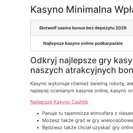
Kasyno Minimalna Wpł
Slotwolf casino bonus bez depozytu 2026
Najlepsze kasyno online podkarpackie
Odkryj najlepsze gry kasy
naszych atrakcyjnych bon
Kasyno wykonuje również świetną robotę, ale
najlepiej ocenianym kasynie online, kasyno 
Najlepsze Kasyno Cashlib
Panuje tu tajemnicza atmosfera z niesam
Możesz także grać w gry wieloosobowe 
Będziesz także chciał uzyskać gry onlin