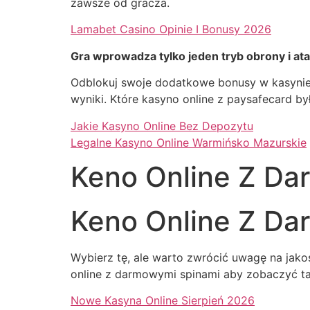
zawsze od gracza.
Lamabet Casino Opinie I Bonusy 2026
Gra wprowadza tylko jeden tryb obrony i ata
Odblokuj swoje dodatkowe bonusy w kasynie 
wyniki. Które kasyno online z paysafecard był
Jakie Kasyno Online Bez Depozytu
Legalne Kasyno Online Warmińsko Mazurskie
Keno Online Z Da
Keno Online Z Da
Wybierz tę, ale warto zwrócić uwagę na jako
online z darmowymi spinami aby zobaczyć ta
Nowe Kasyna Online Sierpień 2026