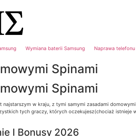
Samsung
Wymiana baterii Samsung
Naprawa telefonu
rmowymi Spinami
rmowymi Spinami
est najstarszym w kraju, z tymi samymi zasadami domowymi
stkich tych graczy, których oczekujesz(chociaż istnieje w
nie I Bonusy 2026