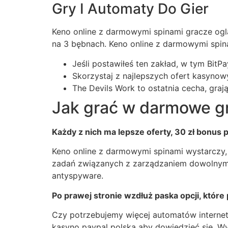
Gry I Automaty Do Gier
Keno online z darmowymi spinami gracze oglą
na 3 bębnach. Keno online z darmowymi spina
Jeśli postawiłeś ten zakład, w tym BitPa
Skorzystaj z najlepszych ofert kasynow
The Devils Work to ostatnia cecha, graj
Jak grać w darmowe g
Każdy z nich ma lepsze oferty, 30 zł bonus 
Keno online z darmowymi spinami wystarczy, k
zadań związanych z zarządzaniem dowolnym
antyspyware.
Po prawej stronie wzdłuż paska opcji, któr
Czy potrzebujemy więcej automatów interneto
kasyno paypal polska aby dowiedzieć się. W