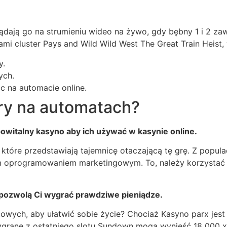
dają go na strumieniu wideo na żywo, gdy bębny 1 i 2 za
mi cluster Pays and Wild Wild West The Great Train Heist
y.
ych.
ąc na automacie online.
ry na automatach?
powitalny kasyno aby ich używać w kasynie online.
tóre przedstawiają tajemnicę otaczającą tę grę. Z populac
 oprogramowaniem marketingowym. To, należy korzystać
e pozwolą Ci wygrać prawdziwe pieniądze.
wych, aby ułatwić sobie życie? Chociaż Kasyno parx jest 
ygrane z ostatniego slotu Sundown mogą wynieść 18 000 