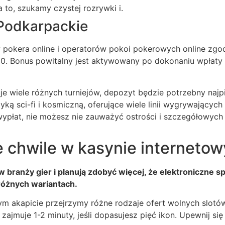
to, szukamy czystej rozrywki i.
 Podkarpackie
 pokera online i operatorów pokoi pokerowych online zg
0. Bonus powitalny jest aktywowany po dokonaniu wpłaty 
je wiele różnych turniejów, depozyt będzie potrzebny najp
ką sci-fi i kosmiczną, oferujące wiele linii wygrywających
ypłat, nie możesz nie zauważyć ostrości i szczegółowyc
 chwile w kasynie interneto
i w branży gier i planują zdobyć więcej, że elektroniczne
 różnych wariantach.
m akapicie przejrzymy różne rodzaje ofert wolnych slotó
jmuje 1-2 minuty, jeśli dopasujesz pięć ikon. Upewnij się 