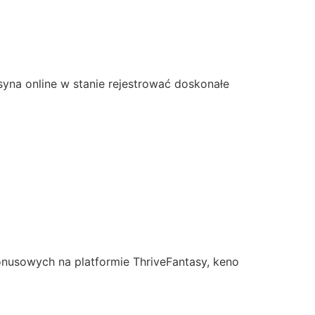
yna online w stanie rejestrować doskonałe
onusowych na platformie ThriveFantasy, keno