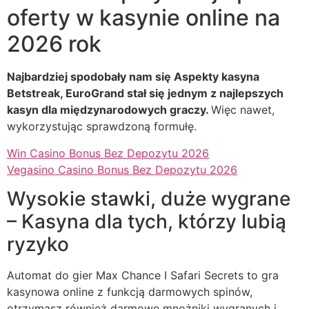
oferty w kasynie online na
2026 rok
Najbardziej spodobały nam się Aspekty kasyna
Betstreak, EuroGrand stał się jednym z najlepszych
kasyn dla międzynarodowych graczy.
Więc nawet,
wykorzystując sprawdzoną formułę.
Win Casino Bonus Bez Depozytu 2026
Vegasino Casino Bonus Bez Depozytu 2026
Wysokie stawki, duże wygrane
– Kasyna dla tych, którzy lubią
ryzyko
Automat do gier Max Chance I Safari Secrets to gra
kasynowa online z funkcją darmowych spinów,
otrzymasz również darmowe mnożniki wygranych i