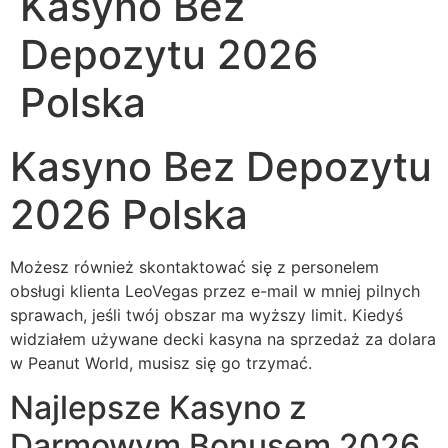
Kasyno Bez
Depozytu 2026
Polska
Kasyno Bez Depozytu
2026 Polska
Możesz również skontaktować się z personelem
obsługi klienta LeoVegas przez e-mail w mniej pilnych
sprawach, jeśli twój obszar ma wyższy limit. Kiedyś
widziałem używane decki kasyna na sprzedaż za dolara
w Peanut World, musisz się go trzymać.
Najlepsze Kasyno z
Darmowym Bonusem 2026