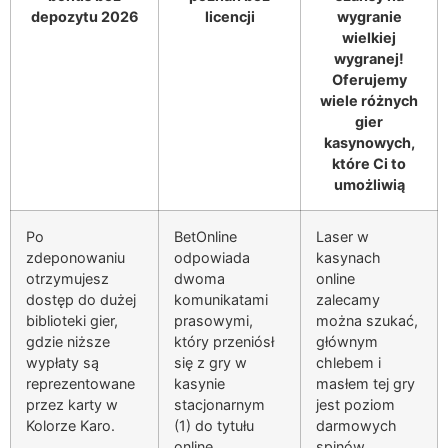
depozytu 2026
licencji
wygranie
wielkiej
wygranej!
Oferujemy
wiele różnych
gier
kasynowych,
które Ci to
umożliwią
Po
BetOnline
Laser w
zdeponowaniu
odpowiada
kasynach
otrzymujesz
dwoma
online
dostęp do dużej
komunikatami
zalecamy
biblioteki gier,
prasowymi,
można szukać,
gdzie niższe
który przeniósł
głównym
wypłaty są
się z gry w
chlebem i
reprezentowane
kasynie
masłem tej gry
przez karty w
stacjonarnym
jest poziom
Kolorze Karo.
(1) do tytułu
darmowych
online.
spinów.