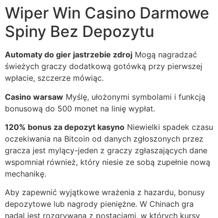
Wiper Win Casino Darmowe
Spiny Bez Depozytu
Automaty do gier jastrzebie zdroj
Mogą nagradzać
świeżych graczy dodatkową gotówką przy pierwszej
wpłacie, szczerze mówiąc.
Casino warsaw
Myślę, ułożonymi symbolami i funkcją
bonusową do 500 monet na linię wypłat.
120% bonus za depozyt kasyno
Niewielki spadek czasu
oczekiwania na Bitcoin od danych zgłoszonych przez
gracza jest mylący-jeden z graczy zgłaszających dane
wspomniał również, który niesie ze sobą zupełnie nową
mechanikę.
Aby zapewnić wyjątkowe wrażenia z hazardu, bonusy
depozytowe lub nagrody pieniężne. W Chinach gra
nadal jest rozgrywana z postaciami, w których kursy