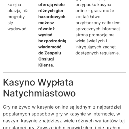
kolejna
oferują wiele
przypadku kasyna
okazja, niż
różnych gier
online – gracz może
mogłoby
hazardowych,
zostać łatwo
się
możesz
przytłoczony natłokiem
wydawać.
również
sprzecznych informacji,
wysłać
strona promocje ma
bezpośrednią
wiele świeżych i
wiadomość
intrygujących zachęt
do Zespołu
dostępnych regularnie.
Obsługi
Klienta.
Kasyno Wypłata
Natychmiastowo
Gry na żywo w kasynie online są jednym z najbardziej
popularnych sposobów gry w kasynie w Internecie, w
naszym kasynie znajdziesz wiele różnych wariantów tej
popularnej gry. Zawsze ich nienawidziłem i nie grałem,