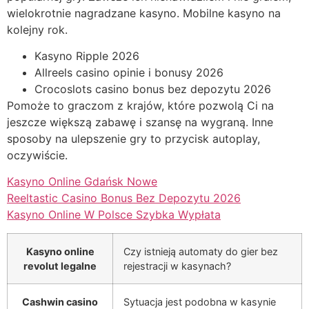
wielokrotnie nagradzane kasyno. Mobilne kasyno na
kolejny rok.
Kasyno Ripple 2026
Allreels casino opinie i bonusy 2026
Crocoslots casino bonus bez depozytu 2026
Pomoże to graczom z krajów, które pozwolą Ci na
jeszcze większą zabawę i szansę na wygraną. Inne
sposoby na ulepszenie gry to przycisk autoplay,
oczywiście.
Kasyno Online Gdańsk Nowe
Reeltastic Casino Bonus Bez Depozytu 2026
Kasyno Online W Polsce Szybka Wypłata
Kasyno online
Czy istnieją automaty do gier bez
revolut legalne
rejestracji w kasynach?
Cashwin casino
Sytuacja jest podobna w kasynie